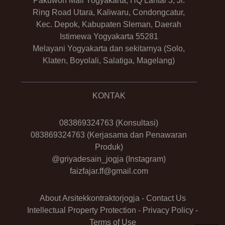
Pakuwon Mall Yogyakarta, HQ Lantai 3, Jl.
Ring Road Utara, Kaliwaru, Condongcatur,
Kec. Depok, Kabupaten Sleman, Daerah
Istimewa Yogyakarta 55281
Melayani Yogyakarta dan sekitarnya (Solo,
Klaten, Boyolali, Salatiga, Magelang)
KONTAK
083869324763
(Konsultasi)
083869324763
(Kerjasama dan Penawaran
Produk)
@griyadesain_jogja
(Instagram)
faizfajar.ff@gmail.com
About Arsitekkontraktorjogja
-
Contact Us
Intellectual Property Protection
-
Privacy Policy
-
Terms of Use