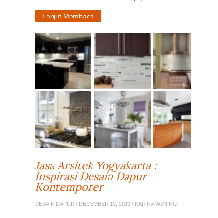
Lanjut Membaca
Jasa Arsitek Yogyakarta :
Inspirasi Desain Dapur
Kontemporer
DESAIN DAPUR
/ DECEMBER 19, 2019 / KARINA WENING