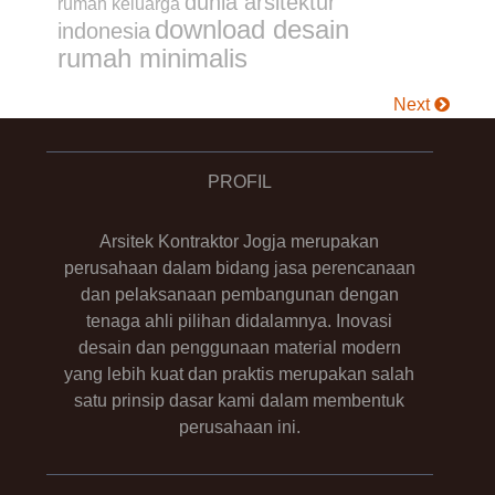
dunia arsitektur
rumah keluarga
download desain
indonesia
rumah minimalis
Next
PROFIL
Arsitek Kontraktor Jogja merupakan
perusahaan dalam bidang jasa perencanaan
dan pelaksanaan pembangunan dengan
tenaga ahli pilihan didalamnya. Inovasi
desain dan penggunaan material modern
yang lebih kuat dan praktis merupakan salah
satu prinsip dasar kami dalam membentuk
perusahaan ini.