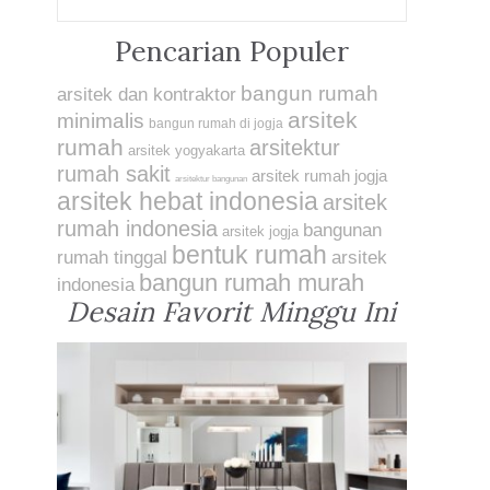
Pencarian Populer
bangun rumah
arsitek dan kontraktor
arsitek
minimalis
bangun rumah di jogja
rumah
arsitektur
arsitek yogyakarta
rumah sakit
arsitek rumah jogja
arsitektur bangunan
arsitek hebat indonesia
arsitek
rumah indonesia
bangunan
arsitek jogja
bentuk rumah
rumah tinggal
arsitek
bangun rumah murah
indonesia
Desain Favorit Minggu Ini