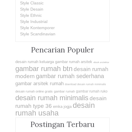
Style Classic
Style Desain
Style Ethnic
Style Industrial
Style Kontemporer
Style Scandinavian
Pencarian Populer
desain rumah keluarga
gambar rumah arsitek
ebook arsitektur
gambar rumah btn
desain rumah
gambar rumah sederhana
modern
gambar arsitek rumah
download desain rumah minimalis
gambar rumah ruko
desain rumah online gratis
gambar rumah
desain rumah minimalis
desain
desain
rumah type 36
emka jogja
rumah usaha
Postingan Terbaru