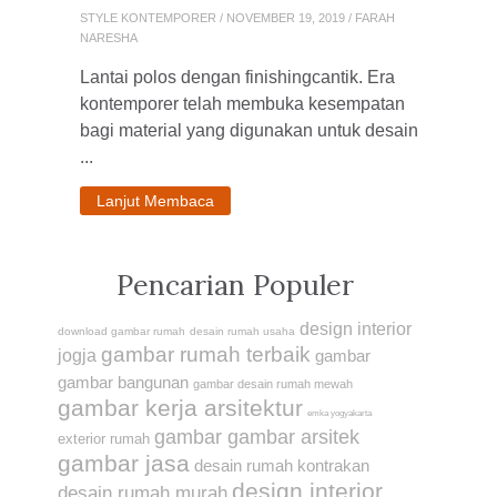
STYLE KONTEMPORER
/ NOVEMBER 19, 2019 / FARAH
NARESHA
Lantai polos dengan finishingcantik. Era
kontemporer telah membuka kesempatan
bagi material yang digunakan untuk desain
...
Lanjut Membaca
Pencarian Populer
design interior
download gambar rumah
desain rumah usaha
gambar rumah terbaik
jogja
gambar
gambar bangunan
gambar desain rumah mewah
gambar kerja arsitektur
emka yogyakarta
gambar gambar arsitek
exterior rumah
gambar jasa
desain rumah kontrakan
design interior
desain rumah murah