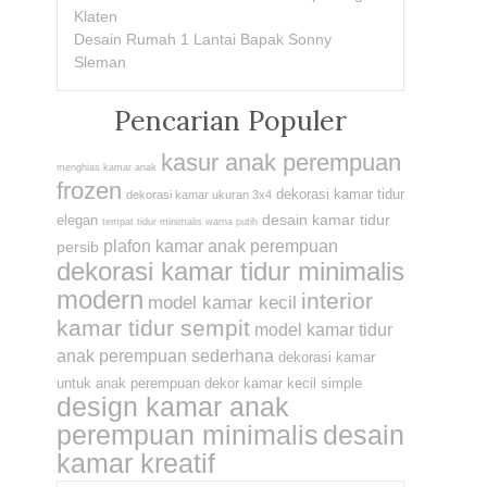
Klaten
Desain Rumah 1 Lantai Bapak Sonny
Sleman
Pencarian Populer
kasur anak perempuan
menghias kamar anak
frozen
dekorasi kamar tidur
dekorasi kamar ukuran 3x4
desain kamar tidur
elegan
tempat tidur minimalis warna putih
plafon kamar anak perempuan
persib
dekorasi kamar tidur minimalis
modern
interior
model kamar kecil
kamar tidur sempit
model kamar tidur
anak perempuan sederhana
dekorasi kamar
untuk anak perempuan
dekor kamar kecil simple
design kamar anak
perempuan minimalis
desain
kamar kreatif