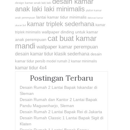
desain kamar
design kamar anak laki laki
anak laki laki minimalis
plafon kamar
lantai kamar tidur minimalis
anak perempuan
dekorasi kamar
kamar triplek sederhana
kamar
ukuran 3x4
wallpaper dinding untuk kamar
triplek minimalis
cat buat kamar
anak perempuan
mandi
wallpaper kamar perempuan
desain kamar tidur klasik sederhana
desain
kamar tidur persib
model rumah 2 kamar minimalis
kamar tidur 4x4
Postingan Terbaru
Desain Rumah 2 Lantai Bapak Iskandar di
Sleman
Desain Rumah dan Kantor 2 Lantai Bapak
Pandu Maguwoharjo, Sleman
Desain Rumah 2 Lantai Bapak Rei di Jakarta
Desain Rumah Classic 1 Lantai Bapak Sigit di
Klaten