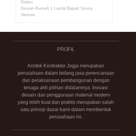
Klaten
Desain Rumah 1 Lantai Bapak Sonny
Sleman
PROFIL
Arsitek Kontraktor Jogja merupakan
perusahaan dalam bidang jasa perencanaan
dan pelaksanaan pembangunan dengan
tenaga ahli pilihan didalamnya. Inovasi
desain dan penggunaan material modern
yang lebih kuat dan praktis merupakan salah
satu prinsip dasar kami dalam membentuk
perusahaan ini.