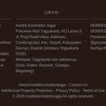
LOKASI
n
Arsitek Kontraktor Jogja
0838693
Pakuwon Mall Yogyakarta, HQ Lantai 3,
0838693
Jl. Ring Road Utara, Kaliwaru,
Penawar
ilihan
Condongcatur, Kec. Depok, Kabupaten
@griyade
Sleman, Daerah Istimewa Yogyakarta
faizfajar
lebih
55281
satu
Melayani Yogyakarta dan sekitarnya
uk
(Solo, Klaten, Boyolali, Salatiga,
Magelang)
About Arsitekkontraktorjogja
-
Contact Us
Intellectual Property Protection
-
Privacy Policy
-
Terms of Use
© 2026 Arsitekkontraktorjogja All rights reserved.