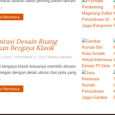
makan adalah faktor penting dalam desain
..
jut Membaca
pirasi Desain Ruang
an Bergaya Klasik
CLASSIC
/ NOVEMBER 17, 2019 / KARINA WENING
 bergaya klasik biasanya memiliki desain
legan dengan detail ukiran dan pola yang
..
jut Membaca