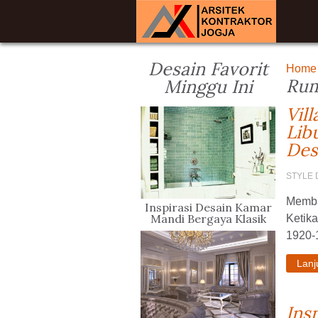
Desain Favorit
Home
Rum
Minggu Ini
Vil
Lib
Des
STYLE 
Memba
Inspirasi Desain Kamar
Mandi Bergaya Klasik
Ketika
1920-1
Lan
Ins