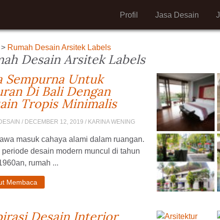
Profil
Jasa Desain
>
Rumah Desain Arsitek Labels
ah Desain Arsitek Labels
la Sempurna Untuk
uran Di Bali Dengan
ain Tropis Minimalis
DESAIN
/ DECEMBER 12, 2019 / KARINA WENING
wa masuk cahaya alami dalam ruangan.
 periode desain modern muncul di tahun
960an, rumah ...
jut Membaca
pirasi Desain Interior