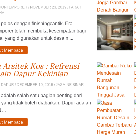
 KONTEMPORER
/ NOVEMBER 23, 2019 / FARAH
HA
 polos dengan finishingcantik. Era
mporer telah membuka kesempatan bagi
al yang digunakan untuk desain ...
jut Membaca
a Arsitek Kos : Refrensi
ain Dapur Kekinian
N DAPUR
/ DECEMBER 19, 2019 / JASMINE BINAR
adalah salah satu bagian penting dari
yang tidak boleh diabaikan. Dapur adalah
...
jut Membaca