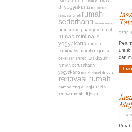
rumah minimalis murah
di yogyakarta
pemborong
rumah
Jas
renovasi rumah
Tat
sederhana
selaras arsitek
pemborong bangun rumah
DESAI
rumah minimalis
yogyakarta
Perti
rumah
untuk 
minimalis murah di jogja
dan me
tarif desain
pekerjaan arsitek
rumah
perusahaan
Lan
yogyakarta
rumah dijual di jogja
renovasi rumah
pemborong di jogja
studio
rumah di jogja
arsitek
Jas
Mej
DESAI
Perabo