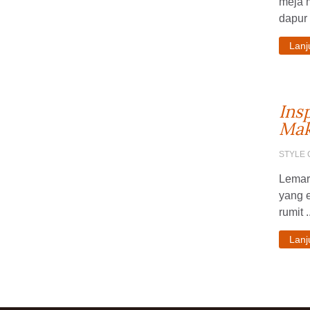
meja 
dapur .
Lan
Ins
Mak
STYLE 
Lemari
yang e
rumit .
Lan