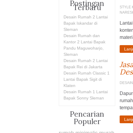
Postingan
Terbaru
STYLE
NARES
Desain Rumah 2 Lantai
Lantai
Bapak Iskandar di
Sleman
konte
Desain Rumah dan
materi
Kantor 2 Lantai Bapak
Pandu Maguwoharjo,
Lan
Sleman
Desain Rumah 2 Lantai
Jas
Bapak Rei di Jakarta
Des
Desain Rumah Classic 1
Lantai Bapak Sigit di
DESAI
Klaten
Desain Rumah 1 Lantai
Dapur 
Bapak Sonny Sleman
rumah 
tempat 
Pencarian
Populer
Lan