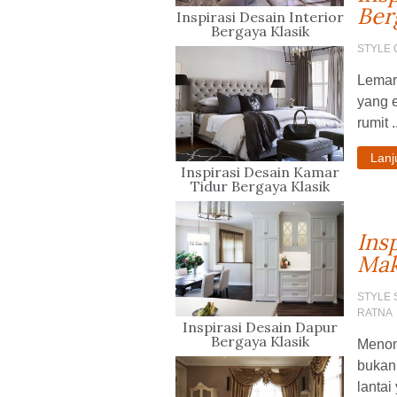
Ber
Inspirasi Desain Interior
Bergaya Klasik
STYLE 
Lemari
yang e
rumit .
Lan
Inspirasi Desain Kamar
Tidur Bergaya Klasik
Ins
Mak
STYLE 
RATNA
Inspirasi Desain Dapur
Bergaya Klasik
Menon
bukan 
lantai