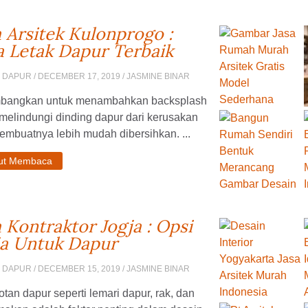
a Arsitek Kulonprogo :
a Letak Dapur Terbaik
N DAPUR
/ DECEMBER 17, 2019 / JASMINE BINAR
mbangkan untuk menambahkan backsplash
melindungi dinding dapur dari kerusakan
mbuatnya lebih mudah dibersihkan. ...
jut Membaca
a Kontraktor Jogja : Opsi
a Untuk Dapur
N DAPUR
/ DECEMBER 15, 2019 / JASMINE BINAR
tan dapur seperti lemari dapur, rak, dan