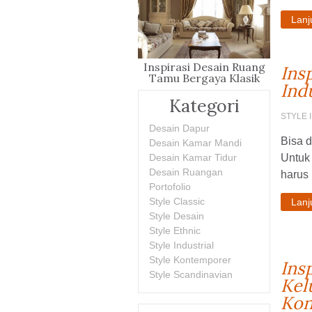
Lan
Inspirasi Desain Ruang
Ins
Tamu Bergaya Klasik
Ind
Kategori
STYLE 
Desain Dapur
Bisa d
Desain Kamar Mandi
Desain Kamar Tidur
Untuk
Desain Ruangan
harus 
Portofolio
Style Classic
Lan
Style Desain
Style Ethnic
Style Industrial
Style Kontemporer
Ins
Style Scandinavian
Kel
Kon