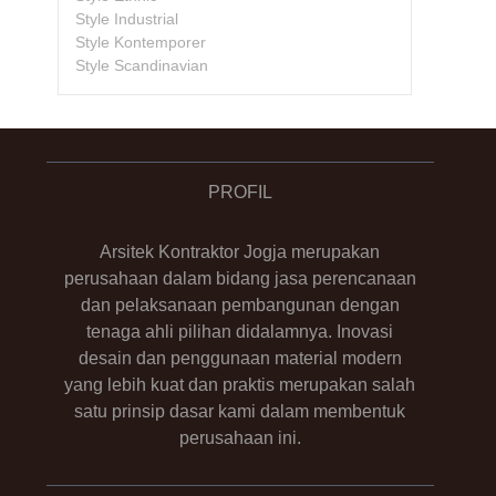
Style Industrial
Style Kontemporer
Style Scandinavian
PROFIL
Arsitek Kontraktor Jogja merupakan
perusahaan dalam bidang jasa perencanaan
dan pelaksanaan pembangunan dengan
tenaga ahli pilihan didalamnya. Inovasi
desain dan penggunaan material modern
yang lebih kuat dan praktis merupakan salah
satu prinsip dasar kami dalam membentuk
perusahaan ini.