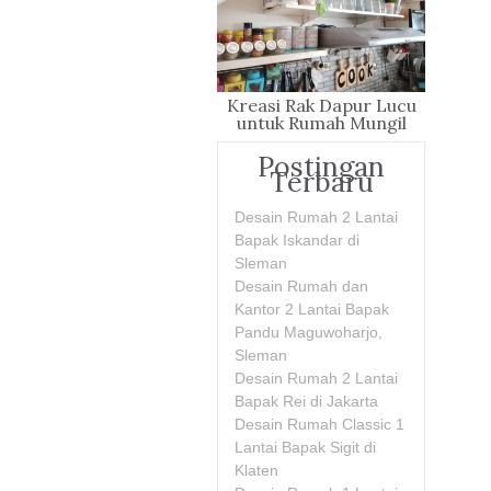
Kreasi Rak Dapur Lucu
untuk Rumah Mungil
Kesayangan Anda
Postingan
Terbaru
Desain Rumah 2 Lantai
Bapak Iskandar di
Sleman
Desain Rumah dan
Kantor 2 Lantai Bapak
Pandu Maguwoharjo,
Sleman
Desain Rumah 2 Lantai
Bapak Rei di Jakarta
Desain Rumah Classic 1
Lantai Bapak Sigit di
Klaten