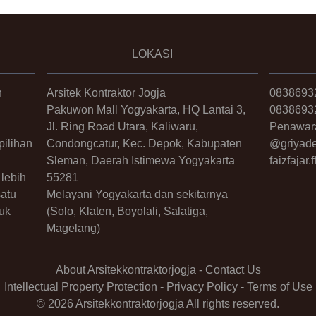
LOKASI
n
Arsitek Kontraktor Jogja
0838693
Pakuwon Mall Yogyakarta, HQ Lantai 3,
0838693
Jl. Ring Road Utara, Kaliwaru,
Penawar
ilihan
Condongcatur, Kec. Depok, Kabupaten
@griyade
Sleman, Daerah Istimewa Yogyakarta
faizfajar
lebih
55281
satu
Melayani Yogyakarta dan sekitarnya
uk
(Solo, Klaten, Boyolali, Salatiga,
Magelang)
About Arsitekkontraktorjogja
-
Contact Us
Intellectual Property Protection
-
Privacy Policy
-
Terms of Use
© 2026 Arsitekkontraktorjogja All rights reserved.