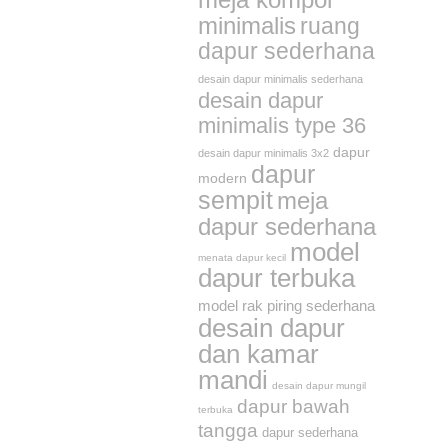
minimalis
ruang
dapur sederhana
desain dapur minimalis sederhana
desain dapur
minimalis type 36
dapur
desain dapur minimalis 3x2
dapur
modern
sempit
meja
dapur sederhana
model
menata dapur kecil
dapur terbuka
model rak piring sederhana
desain dapur
dan kamar
mandi
desain dapur mungil
dapur bawah
terbuka
tangga
dapur sederhana