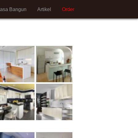
Jasa Bangun
Artikel
Order