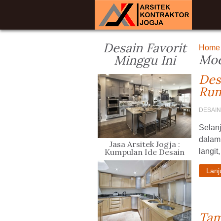
Desain Favorit
Home
Mod
Minggu Ini
Des
Rum
DESAI
Selanj
dalam 
Jasa Arsitek Jogja :
Kumpulan Ide Desain
langit
Dapur
Lan
Tam