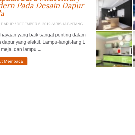
ern Pada Desain Dapur
a
N DAPUR
/ DECEMBER 6, 2019 / ARISHA BINTANG
hayaan yang baik sangat penting dalam
 dapur yang efektif. Lampu-langit-langit,
meja, dan lampu ...
jut Membaca