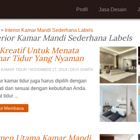
Profil
Jasa Desain
>
Interior Kamar Mandi Sederhana Labels
erior Kamar Mandi Sederhana Labels
 Kreatif Untuk Menata
ar Tidur Yang Nyaman
 KAMAR TIDUR
/ NOVEMBER 27, 2019 / DEVI JUWITA
ur kamar tidur juga harus dipilih dengan
ati dan sesuai dengan kebutuhan Anda.
 tidur ...
jut Membaca
men Utama Kamar Mandi