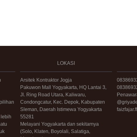
LOKASI
n
Arsitek Kontraktor Jogja
0838693
Pakuwon Mall Yogyakarta, HQ Lantai 3,
0838693
Jl. Ring Road Utara, Kaliwaru,
Penawar
ilihan
Condongcatur, Kec. Depok, Kabupaten
@griyade
Sleman, Daerah Istimewa Yogyakarta
faizfajar
lebih
55281
satu
Melayani Yogyakarta dan sekitarnya
uk
(Solo, Klaten, Boyolali, Salatiga,