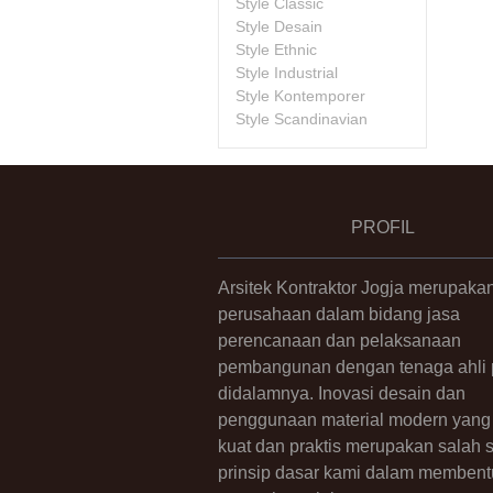
Style Classic
Style Desain
Style Ethnic
Style Industrial
Style Kontemporer
Style Scandinavian
PROFIL
Arsitek Kontraktor Jogja merupaka
perusahaan dalam bidang jasa
perencanaan dan pelaksanaan
pembangunan dengan tenaga ahli p
didalamnya. Inovasi desain dan
penggunaan material modern yang 
kuat dan praktis merupakan salah 
prinsip dasar kami dalam membent