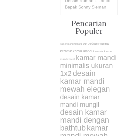
Desain Rumah 1 Lantai
Bapak Sonny Sleman
Pencarian
Populer
perpaduan warna
kamar mandi terbaru
keramik kamar mandi
keramik kamar
kamar mandi
mandi hotel
minimalis ukuran
desain
1x2
kamar mandi
mewah elegan
desain kamar
mandi mungil
desain kamar
mandi dengan
bathtub
kamar
mandi mewah