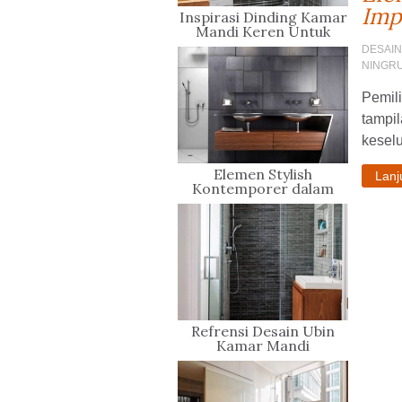
Imp
Inspirasi Dinding Kamar
Mandi Keren Untuk
Rumah Minimalis
DESAIN
NINGR
Pemil
tampil
keselu
Elemen Stylish
Lan
Kontemporer dalam
Kamar Mandi
Refrensi Desain Ubin
Kamar Mandi