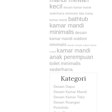
kecil
desain kamar mandi
sederhana minimalis
tata ruang
bathtub
kamar mandi
kamar mandi
minimalis
desain
kamar mandi outdoor
minimalis
desain tempat sabun kamar
kamar mandi
mandi
anak perempuan
toilet minimalis
sederhana
Kategori
Desain Dapur
Desain Kamar Mandi
Desain Kamar Tidur
Desain Ruangan
Portofolio