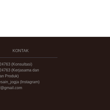
KONTAK
24763
(Konsultasi)
24763
(Kerjasama dan
an Produk)
sain_jogja
(Instagram)
.ff@gmail.com