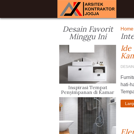
Desain Favorit
Home
Int
Minggu Ini
Ide
Kam
DESAIN
Furnit
hati-h
Inspirasi Tempat
Penyimpanan di Kamar
Tempat
Mandi Keren dan Stylish
Lan
Ele