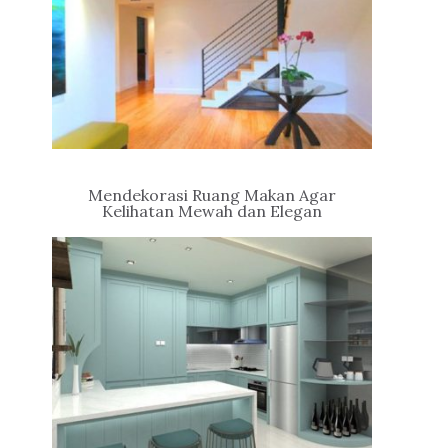
Mendekorasi Ruang Makan Agar
Kelihatan Mewah dan Elegan