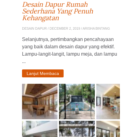
Desain Dapur Rumah
Sederhana Yang Penuh
Kehangatan
DESAIN DAPUR
/ DECEMBER 2, 2019 / ARISHA BINTANG
Selanjutnya, pertimbangkan pencahayaan
yang baik dalam desain dapur yang efektif.
Lampu-langit-langit, lampu meja, dan lampu
...
Lanjut Membaca