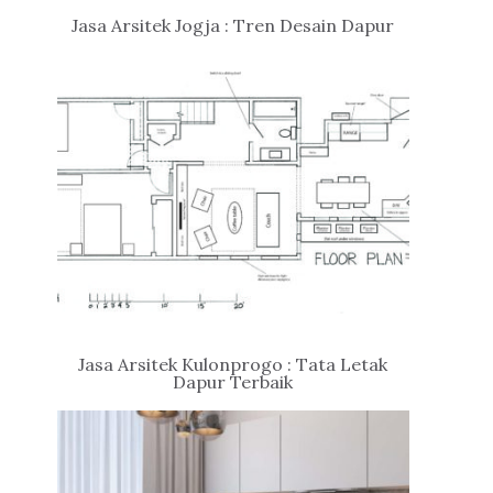
Jasa Arsitek Jogja : Tren Desain Dapur
Jasa Arsitek Kulonprogo : Tata Letak
Dapur Terbaik