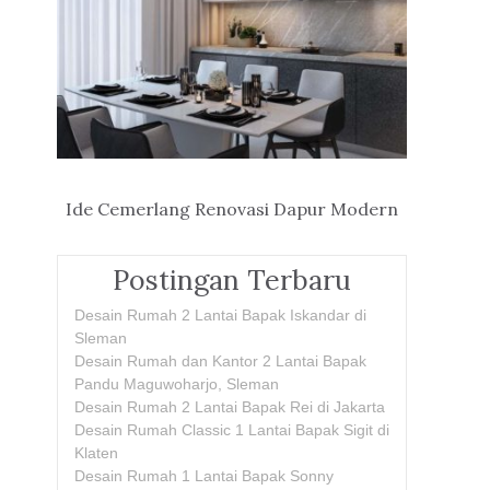
Ide Cemerlang Renovasi Dapur Modern
Postingan Terbaru
Desain Rumah 2 Lantai Bapak Iskandar di
Sleman
Desain Rumah dan Kantor 2 Lantai Bapak
Pandu Maguwoharjo, Sleman
Desain Rumah 2 Lantai Bapak Rei di Jakarta
Desain Rumah Classic 1 Lantai Bapak Sigit di
Klaten
Desain Rumah 1 Lantai Bapak Sonny