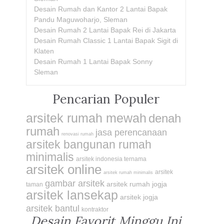
Desain Rumah dan Kantor 2 Lantai Bapak
Pandu Maguwoharjo, Sleman
Desain Rumah 2 Lantai Bapak Rei di Jakarta
Desain Rumah Classic 1 Lantai Bapak Sigit di
Klaten
Desain Rumah 1 Lantai Bapak Sonny
Sleman
Pencarian Populer
arsitek rumah mewah
denah
rumah
jasa perencanaan
renovasi rumah
arsitek bangunan rumah
minimalis
arsitek indonesia ternama
arsitek online
arsitek
arsitek rumah minimalis
gambar arsitek
arsitek rumah jogja
taman
arsitek lansekap
arsitek jogja
arsitek bantul
kontraktor
Desain Favorit Minggu Ini