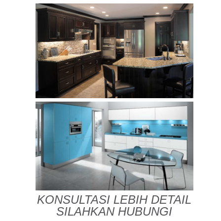
KONSULTASI LEBIH DETAIL
SILAHKAN HUBUNGI