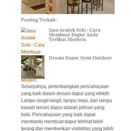
Posting Terkait :
Jasa Arsitek Solo : Cara
Membuat Dapur Anda
Terlihat Modern
Desain Dapur Semi Outdoor
Selanjutnya, pertimbangkan pencahayaan
yang baik dalam desain dapur yang efektif.
Lampu-langit-langit, lampu meja, dan lampu
bawah lemari dapur adalah pilihan yang
baik. Pencahayaan yang baik dapat
membantu membuat dapur terlihat lebih
terang dan memberikan visibilitas yang lebih