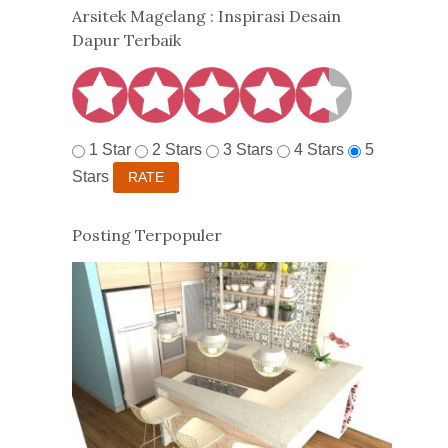
Arsitek Magelang : Inspirasi Desain
Dapur Terbaik
1 Star
2 Stars
3 Stars
4 Stars
5
Stars
Posting Terpopuler