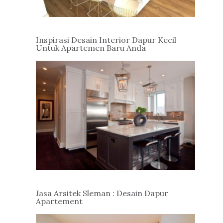
Inspirasi Desain Interior Dapur Kecil
Untuk Apartemen Baru Anda
Jasa Arsitek Sleman : Desain Dapur
Apartement