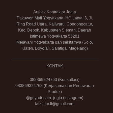
Arsitek Kontraktor Jogja
Pakuwon Mall Yogyakarta, HQ Lantai 3, Jl.
Ring Road Utara, Kaliwaru, Condongcatur,
Kec. Depok, Kabupaten Sleman, Daerah
Istimewa Yogyakarta 55281
Melayani Yogyakarta dan sekitarnya (Solo,
Klaten, Boyolali, Salatiga, Magelang)
KONTAK
083869324763
(Konsultasi)
083869324763
(Kerjasama dan Penawaran
Produk)
@griyadesain_jogja
(Instagram)
faizfajar.ff@gmail.com