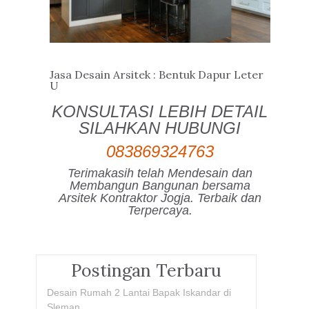
Jasa Desain Arsitek : Bentuk Dapur Leter
U
KONSULTASI LEBIH DETAIL
SILAHKAN HUBUNGI
083869324763
Terimakasih telah Mendesain dan
Membangun Bangunan bersama
Arsitek Kontraktor Jogja. Terbaik dan
Terpercaya.
Postingan Terbaru
Desain Rumah 2 Lantai Bapak Iskandar di
Sleman