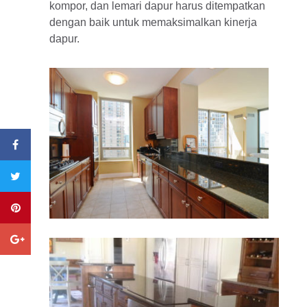
kompor, dan lemari dapur harus ditempatkan
dengan baik untuk memaksimalkan kinerja
dapur.