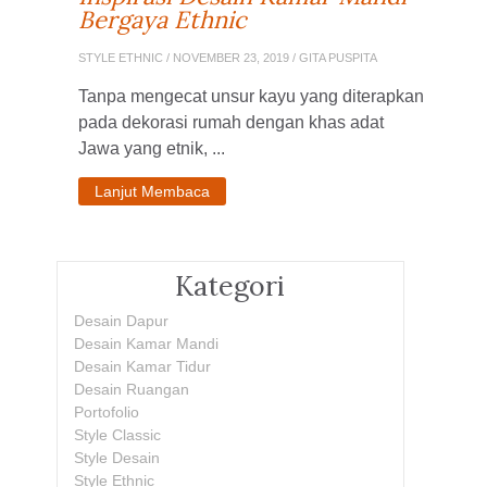
Bergaya Ethnic
STYLE ETHNIC
/ NOVEMBER 23, 2019 / GITA PUSPITA
Tanpa mengecat unsur kayu yang diterapkan
pada dekorasi rumah dengan khas adat
Jawa yang etnik, ...
Lanjut Membaca
Kategori
Desain Dapur
Desain Kamar Mandi
Desain Kamar Tidur
Desain Ruangan
Portofolio
Style Classic
Style Desain
Style Ethnic