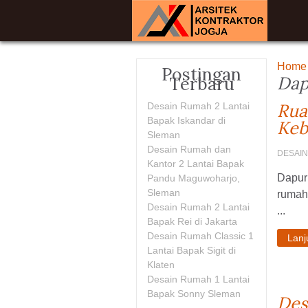
Home
Postingan
Dap
Terbaru
Rua
Desain Rumah 2 Lantai
Bapak Iskandar di
Keb
Sleman
Desain Rumah dan
DESAI
Kantor 2 Lantai Bapak
Dapur 
Pandu Maguwoharjo,
Sleman
rumah.
Desain Rumah 2 Lantai
...
Bapak Rei di Jakarta
Desain Rumah Classic 1
Lan
Lantai Bapak Sigit di
Klaten
Desain Rumah 1 Lantai
Bapak Sonny Sleman
Des