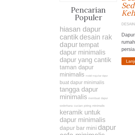
Sed
Pencarian
Keh
Populer
DESAI
hiasan dapur
Dapur 
cantik
desain rak
rumah
dapur
tempat
persia
dapur minimalis
dapur yang cantik
Lan
taman dapur
minimalis
model meja bar dapur
buat dapur minimalis
tangga dapur
minimalis
membuat dapur
cucian piring minimalis
sederhana
keramik untuk
dapur minimalis
dapur
dapur bar mini