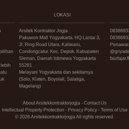
LOKASI
n
Arsitek Kontraktor Jogja
0838693
Pakuwon Mall Yogyakarta, HQ Lantai 3,
0838693
Jl. Ring Road Utara, Kaliwaru,
Penawar
ilihan
Condongcatur, Kec. Depok, Kabupaten
@griyade
Sleman, Daerah Istimewa Yogyakarta
faizfajar
lebih
55281
satu
Melayani Yogyakarta dan sekitarnya
uk
(Solo, Klaten, Boyolali, Salatiga,
Magelang)
About Arsitekkontraktorjogja
-
Contact Us
Intellectual Property Protection
-
Privacy Policy
-
Terms of Use
© 2026 Arsitekkontraktorjogja All rights reserved.