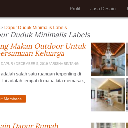
Profil
Jasa Desain
>
Dapur Duduk Minimalis Labels
ur Duduk Minimalis Labels
ng Makan Outdoor Untuk
ersamaan Keluarga
N DAPUR
/ DECEMBER 5, 2019 / ARISHA BINTANG
adalah salah satu ruangan terpenting di
 Ini adalah tempat di mana kita memasak,
jut Membaca
ain Dapur Rumah