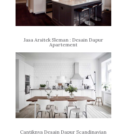
Jasa Arsitek Sleman : Desain Dapur
Apartement
Cantiknya Desain Dapur Scandinavian