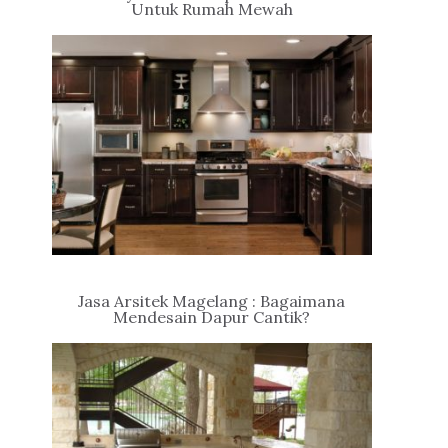
Untuk Rumah Mewah
Jasa Arsitek Magelang : Bagaimana
Mendesain Dapur Cantik?