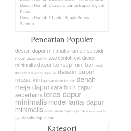
Desain Rumah Classic 1 Lantai Bapak Sigit di
Klaten
Desain Rumah 1 Lantai Bapak Sonny
Sleman
Pencarian Populer
desain dapur minimalis rumah subsidi
contoh cat dapur
model dapur cantik 2020
dapur konsep mini bar
minimalis
model
desain dapur
dapur leter u
gambar dapur unik
denah
masa kini
gambar dapur keramik
meja dapur
cara bikin dapur
teras dapur
sederhana
minimalis
model lantai dapur
minimalis
desain rumah dapur depan
denah kamar mandi dan
desain dapur bar
dapur
Kategori