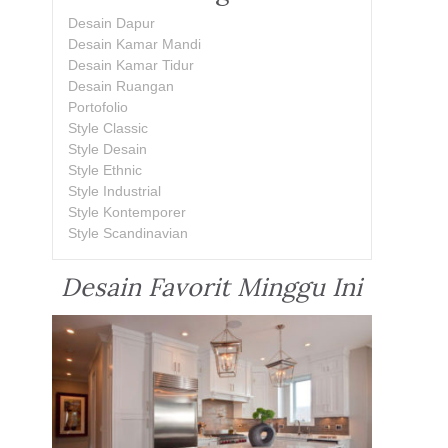
Desain Dapur
Desain Kamar Mandi
Desain Kamar Tidur
Desain Ruangan
Portofolio
Style Classic
Style Desain
Style Ethnic
Style Industrial
Style Kontemporer
Style Scandinavian
Desain Favorit Minggu Ini