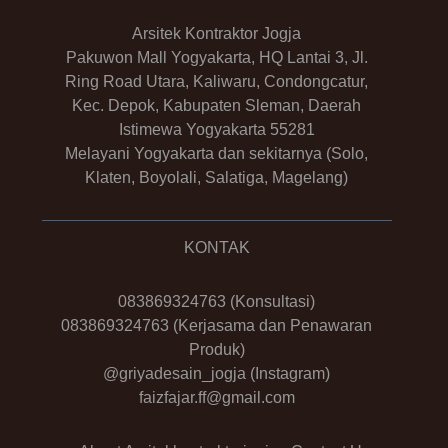
Arsitek Kontraktor Jogja
Pakuwon Mall Yogyakarta, HQ Lantai 3, Jl.
Ring Road Utara, Kaliwaru, Condongcatur,
Kec. Depok, Kabupaten Sleman, Daerah
Istimewa Yogyakarta 55281
Melayani Yogyakarta dan sekitarnya (Solo,
Klaten, Boyolali, Salatiga, Magelang)
KONTAK
083869324763
(Konsultasi)
083869324763
(Kerjasama dan Penawaran
Produk)
@griyadesain_jogja
(Instagram)
faizfajar.ff@gmail.com