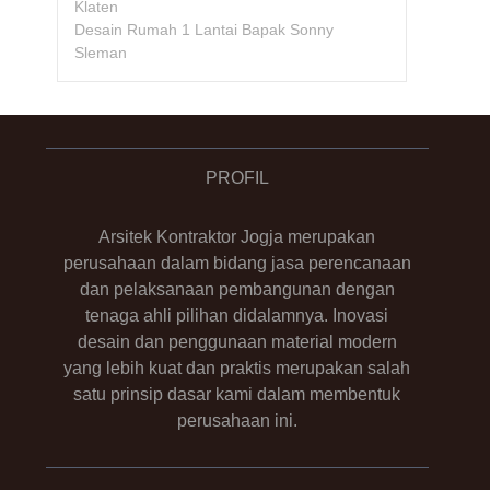
Klaten
Desain Rumah 1 Lantai Bapak Sonny
Sleman
PROFIL
Arsitek Kontraktor Jogja merupakan
perusahaan dalam bidang jasa perencanaan
dan pelaksanaan pembangunan dengan
tenaga ahli pilihan didalamnya. Inovasi
desain dan penggunaan material modern
yang lebih kuat dan praktis merupakan salah
satu prinsip dasar kami dalam membentuk
perusahaan ini.