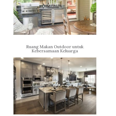
Ruang Makan Outdoor untuk
Kebersamaan Keluarga