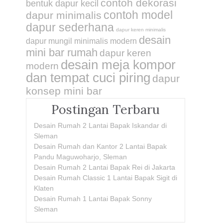
contoh dekorasi
bentuk dapur kecil
contoh model
dapur minimalis
dapur sederhana
dapur keren minimalis
desain
dapur mungil minimalis modern
mini bar rumah
dapur keren
desain meja kompor
modern
dan tempat cuci piring
dapur
konsep mini bar
Postingan Terbaru
Desain Rumah 2 Lantai Bapak Iskandar di
Sleman
Desain Rumah dan Kantor 2 Lantai Bapak
Pandu Maguwoharjo, Sleman
Desain Rumah 2 Lantai Bapak Rei di Jakarta
Desain Rumah Classic 1 Lantai Bapak Sigit di
Klaten
Desain Rumah 1 Lantai Bapak Sonny
Sleman