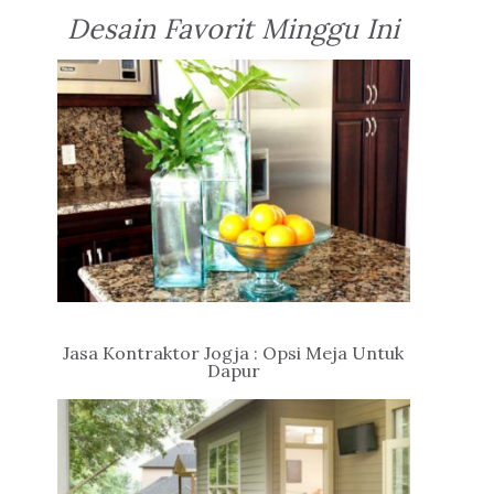
Desain Favorit Minggu Ini
Jasa Kontraktor Jogja : Opsi Meja Untuk
Dapur