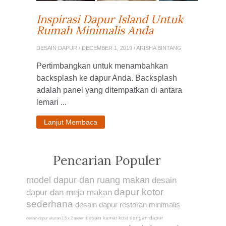
Inspirasi Dapur Island Untuk
Rumah Minimalis Anda
DESAIN DAPUR
/ DECEMBER 1, 2019 / ARISHA BINTANG
Pertimbangkan untuk menambahkan
backsplash ke dapur Anda. Backsplash
adalah panel yang ditempatkan di antara
lemari ...
Lanjut Membaca
Pencarian Populer
model dapur dan ruang makan
desain
dapur kotor
dapur dan meja makan
sederhana
desain dapur restoran minimalis
desain kamar kost dengan dapur
desain dapur ukuran 1.5 x 2 meter