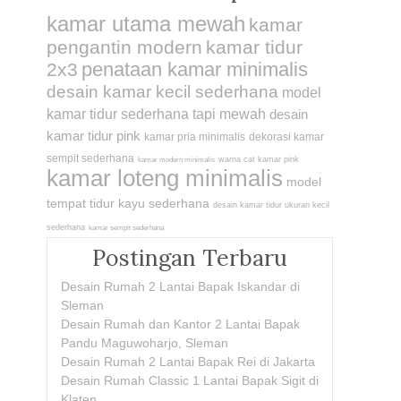
kamar utama mewah
kamar
pengantin modern
kamar tidur
penataan kamar minimalis
2x3
desain kamar kecil sederhana
model
kamar tidur sederhana tapi mewah
desain
kamar tidur pink
kamar pria minimalis
dekorasi kamar
sempit sederhana
warna cat kamar pink
kamar modern minimalis
kamar loteng minimalis
model
tempat tidur kayu sederhana
desain kamar tidur ukuran kecil
sederhana
kamar sempit sederhana
Postingan Terbaru
Desain Rumah 2 Lantai Bapak Iskandar di
Sleman
Desain Rumah dan Kantor 2 Lantai Bapak
Pandu Maguwoharjo, Sleman
Desain Rumah 2 Lantai Bapak Rei di Jakarta
Desain Rumah Classic 1 Lantai Bapak Sigit di
Klaten