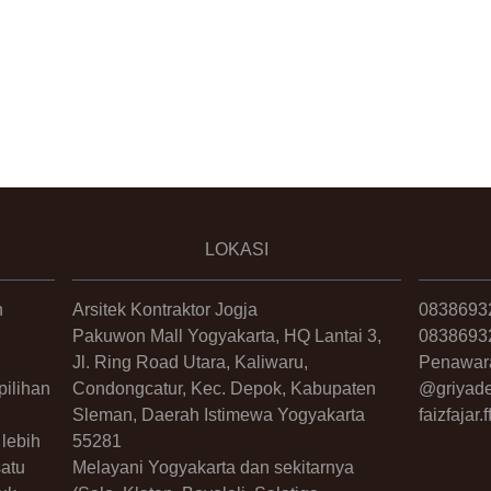
LOKASI
n
Arsitek Kontraktor Jogja
0838693
Pakuwon Mall Yogyakarta, HQ Lantai 3,
0838693
Jl. Ring Road Utara, Kaliwaru,
Penawar
ilihan
Condongcatur, Kec. Depok, Kabupaten
@griyade
Sleman, Daerah Istimewa Yogyakarta
faizfajar
lebih
55281
satu
Melayani Yogyakarta dan sekitarnya