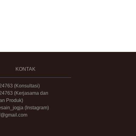
KONTAK
24763
(Konsultasi)
24763
(Kerjasama dan
an Produk)
sain_jogja
(Instagram)
.ff@gmail.com