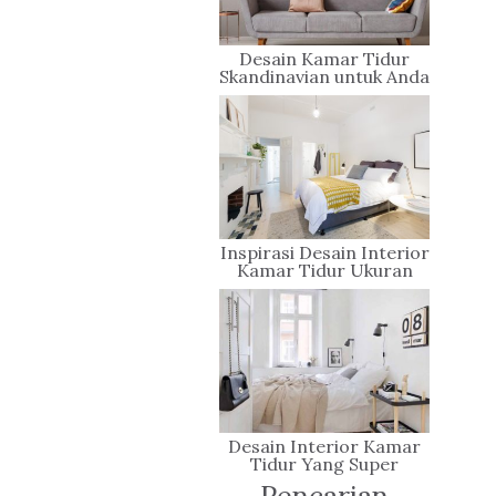
Desain Kamar Tidur
Skandinavian untuk Anda
yang Berjiwa Minimalis
Inspirasi Desain Interior
Kamar Tidur Ukuran
Kecil Yang Sederhana
Desain Interior Kamar
Tidur Yang Super
Nyaman