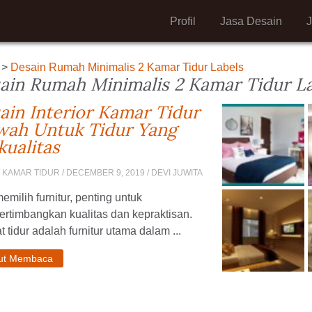
Profil
Jasa Desain
>
Desain Rumah Minimalis 2 Kamar Tidur Labels
ain Rumah Minimalis 2 Kamar Tidur L
ain Interior Kamar Tidur
ah Untuk Tidur Yang
kualitas
 KAMAR TIDUR
/ DECEMBER 9, 2019 / DEVI JUWITA
emilih furnitur, penting untuk
rtimbangkan kualitas dan kepraktisan.
 tidur adalah furnitur utama dalam ...
jut Membaca