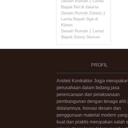
Desain Rumah 2 Lantai
Bapak Rei di Jakarta
Desain Rumah Classic 1
Lantai Bapak Sigit di
Klaten
Desain Rumah 1 Lantai
Bapak Sonny Sleman
PROFIL
Arsitek Kontraktor Jogja merupaka
perusahaan dalam bidang jasa
perencanaan dan pelaksanaan
pembangunan dengan tenaga ahli p
didalamnya. Inovasi desain dan
penggunaan material modern yang 
kuat dan praktis merupakan salah 