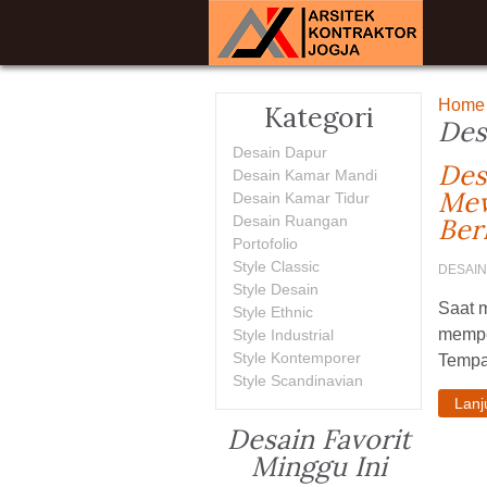
Home
Kategori
Des
Desain Dapur
Des
Desain Kamar Mandi
Mew
Desain Kamar Tidur
Desain Ruangan
Ber
Portofolio
Style Classic
DESAIN
Style Desain
Saat m
Style Ethnic
mempe
Style Industrial
Style Kontemporer
Tempat
Style Scandinavian
Lan
Desain Favorit
Minggu Ini