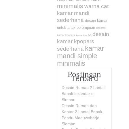
minimalis
warna cat
kamar mandi
sederhana
desain kamar
untuk anak perempuan
dekorasi
desain
kamar kpopers
kamar tidur 2x3
kamar kpopers
kamar
sederhana
mandi simple
minimalis
Postingan
Terbaru
Desain Rumah 2 Lantai
Bapak Iskandar di
Sleman
Desain Rumah dan
Kantor 2 Lantai Bapak
Pandu Maguwoharjo,
Sleman