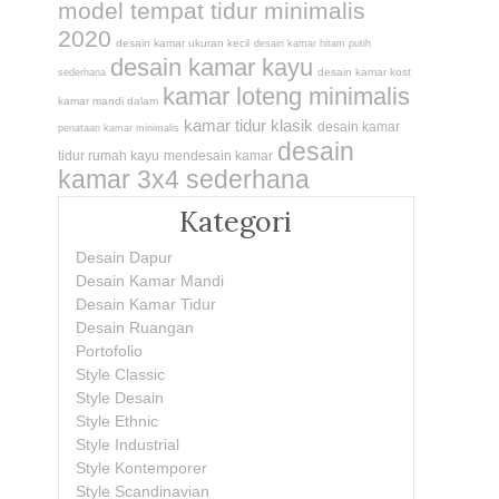
model tempat tidur minimalis
2020
desain kamar ukuran kecil
desain kamar hitam putih
desain kamar kayu
desain kamar kost
sederhana
kamar loteng minimalis
kamar mandi dalam
kamar tidur klasik
desain kamar
penataan kamar minimalis
desain
tidur rumah kayu
mendesain kamar
kamar 3x4 sederhana
Kategori
Desain Dapur
Desain Kamar Mandi
Desain Kamar Tidur
Desain Ruangan
Portofolio
Style Classic
Style Desain
Style Ethnic
Style Industrial
Style Kontemporer
Style Scandinavian