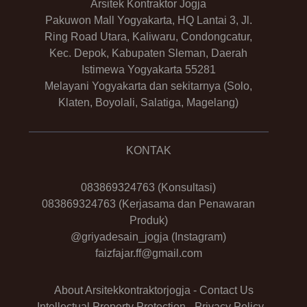
Arsitek Kontraktor Jogja
Pakuwon Mall Yogyakarta, HQ Lantai 3, Jl.
Ring Road Utara, Kaliwaru, Condongcatur,
Kec. Depok, Kabupaten Sleman, Daerah
Istimewa Yogyakarta 55281
Melayani Yogyakarta dan sekitarnya (Solo,
Klaten, Boyolali, Salatiga, Magelang)
KONTAK
083869324763
(Konsultasi)
083869324763
(Kerjasama dan Penawaran
Produk)
@griyadesain_jogja
(Instagram)
faizfajar.ff@gmail.com
About Arsitekkontraktorjogja
-
Contact Us
Intellectual Property Protection
-
Privacy Policy
-