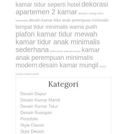
dekorasi
kamar tidur seperti hotel
apartemen 2 kamar
desain ruang tidur
desain kamar tidur anak perempuan minimalis
minimalis
tempat tidur minimalis warna putih
plafon kamar tidur mewah
kamar tidur anak minimalis
sederhana
kamar
plafon kamar anak perempuan
anak perempuan minimalis
modern
desain kamar mungil
kamar
mickey mouse mewah
Kategori
Desain Dapur
Desain Kamar Mandi
Desain Kamar Tidur
Desain Ruangan
Portofolio
Style Classic
Style Desain