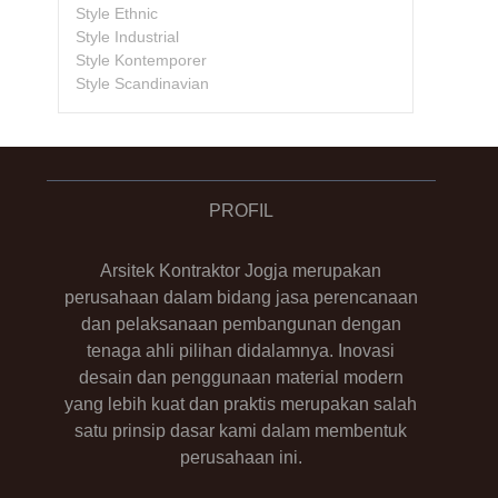
Style Ethnic
Style Industrial
Style Kontemporer
Style Scandinavian
PROFIL
Arsitek Kontraktor Jogja merupakan
perusahaan dalam bidang jasa perencanaan
dan pelaksanaan pembangunan dengan
tenaga ahli pilihan didalamnya. Inovasi
desain dan penggunaan material modern
yang lebih kuat dan praktis merupakan salah
satu prinsip dasar kami dalam membentuk
perusahaan ini.