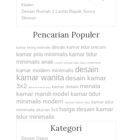
Klaten
Desain Rumah 1 Lantai Bapak Sonny
Sleman
Pencarian Populer
desain kamar tidur unicorn
kamar loteng minimalis
kamar pria minimalis
kamar tidur
minimalis anak
model tempat tidur kayu sederhana
desain
kamar modern minimalis
kamar wanita
desain kamar
3x2
menata
kamar desain
dekorasi kamar kayu
kamar mandi
model kamar tidur
minimalis modern
kamar tidur
tatanan kamar tidur
harga desain kamar
minimalis ukuran 3x3
tidur minimalis
Kategori
Desain Dapur