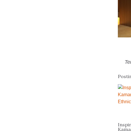
Te
Posti
Inspi
Kamar