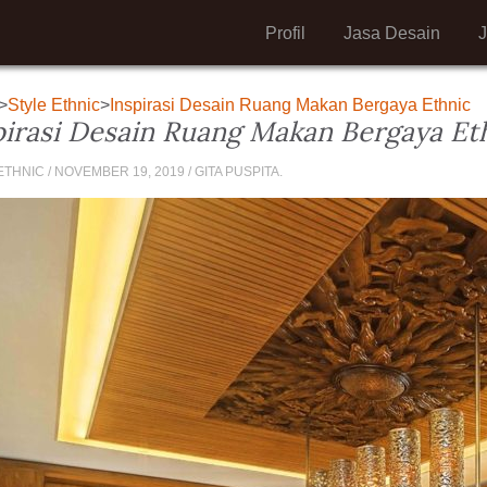
Profil
Jasa Desain
>
Style Ethnic
>
Inspirasi Desain Ruang Makan Bergaya Ethnic
pirasi Desain Ruang Makan Bergaya Et
THNIC / NOVEMBER 19, 2019 / GITA PUSPITA.