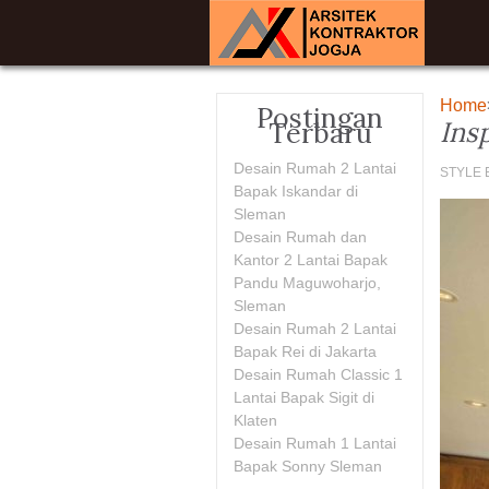
Home
Postingan
Ins
Terbaru
Desain Rumah 2 Lantai
STYLE E
Bapak Iskandar di
Sleman
Desain Rumah dan
Kantor 2 Lantai Bapak
Pandu Maguwoharjo,
Sleman
Desain Rumah 2 Lantai
Bapak Rei di Jakarta
Desain Rumah Classic 1
Lantai Bapak Sigit di
Klaten
Desain Rumah 1 Lantai
Bapak Sonny Sleman