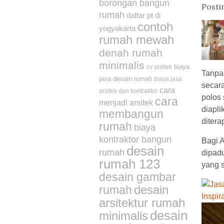
borongan bangun
Postin
rumah
daftar pt di
contoh
yogyakarta
rumah mewah
denah rumah
minimalis
biaya
cv arsitek
Tanpa
jasa desain rumah
biaya jasa
secara
cara
arsitek dan kontraktor
polos 
cara
menjadi arsitek
diapl
membangun
ditera
rumah
biaya
kontraktor bangun
Bagi A
desain
rumah
dipad
rumah 123
yang 
desain gambar
desain
rumah
arsitektur rumah
desain
minimalis