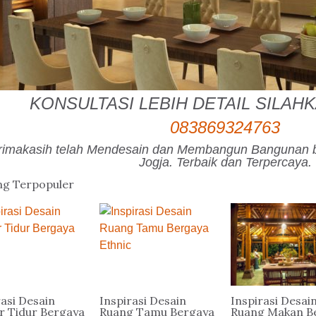
KONSULTASI LEBIH DETAIL SILAH
083869324763
rimakasih telah Mendesain dan Membangun Bangunan be
Jogja. Terbaik dan Terpercaya.
ng Terpopuler
rasi Desain
Inspirasi Desain
Inspirasi Desai
 Tidur Bergaya
Ruang Tamu Bergaya
Ruang Makan B