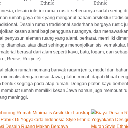
c
Ethnic
Ethnic
onesia, desain interior rumah rustic sebenarnya sudah sering d
an rumah gaya etnik yang menganut paham arsitektur tradision
adisional. Desain rumah tradisional sederhana bergaya rustic j
jolkan kesan alami bagi pengguna ruangnya, dan menawarka
al penyusun elemen ruang yang alami, berkarat, memiliki dimen
ing, diamplas, atau diaci sehingga menonjolkan sisi vernakula
material berasal dari alam seperti kayu, batu, logam, dan seb
ce, Reuse, Recycle).
ial plafon rumah memang banyak ragam jenis, model dan bah
 minimalis dengan unsur Jawa, plafon rumah dapat dibuat deng
 bentuk segitiga pada atap rumah. Dengan plafon kayu berbentu
 membuat rumah memiliki kesan Jawa namun juga membuat ru
yang meninggi.