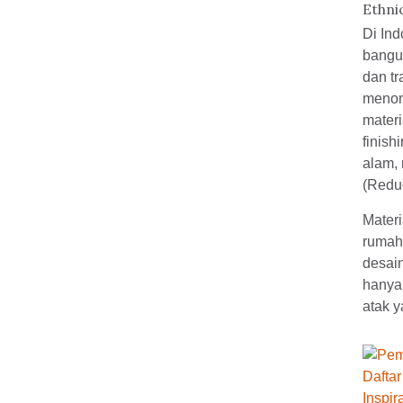
Ethni
Di Ind
bangun
dan tr
menon
materi
finish
alam, 
(Redu
Mater
rumah
desain
hanya
atak 