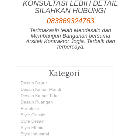
KONSULTASI LEBIH DETAIL
SILAHKAN HUBUNGI
083869324763
Terimakasih telah Mendesain dan
Membangun Bangunan bersama
Arsitek Kontraktor Jogja. Terbaik dan
Terpercaya.
Kategori
Desain Dapur
Desain Kamar Mandi
Desain Kamar Tidur
Desain Ruangan
Portofolio
Style Classic
Style Desain
Style Ethnic
Style Industrial