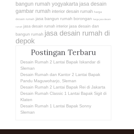
bangun rumah yogyakarta
jasa desain
gambar rumah
interior desain rumah
harga
jasa bangun rumah borongan
desain rumah
harga jasa desain
jasa desain dan
jasa desain rumah interior
rumah
jasa desain rumah di
bangun rumah
depok
Postingan Terbaru
Desain Rumah 2 Lantai Bapak Iskandar di
Sleman
Desain Rumah dan Kantor 2 Lantai Bapak
Pandu Maguwoharjo, Sleman
Desain Rumah 2 Lantai Bapak Rei di Jakarta
Desain Rumah Classic 1 Lantai Bapak Sigit di
Klaten
Desain Rumah 1 Lantai Bapak Sonny
Sleman