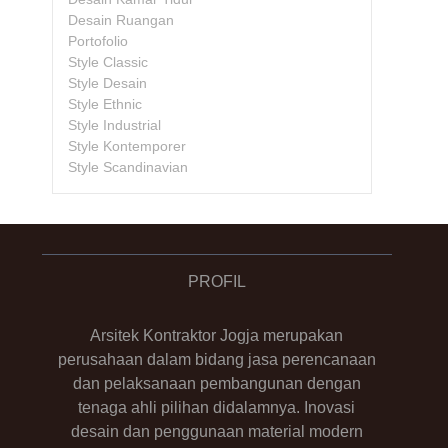
Desain Ruangan
Portofolio
Style Classic
Style Desain
Style Ethnic
Style Industrial
Style Kontemporer
Style Scandinavian
PROFIL
Arsitek Kontraktor Jogja merupakan
perusahaan dalam bidang jasa perencanaan
dan pelaksanaan pembangunan dengan
tenaga ahli pilihan didalamnya. Inovasi
desain dan penggunaan material modern