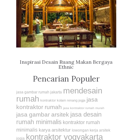
Inspirasi Desain Ruang Makan Bergaya
Ethnic
Pencarian Populer
mendesain
jasa gambar rumah jakarta
rumah
jasa
kontraktor kolam renang jogja
kontraktor rumah
jasa kontraktor rumah murah
jasa desain
jasa gambar arsitek
rumah minimalis
kontraktor rumah
minimalis
karya arsitektur
lowongan kerja arsitek
kontraktor yogyakarta
jogja