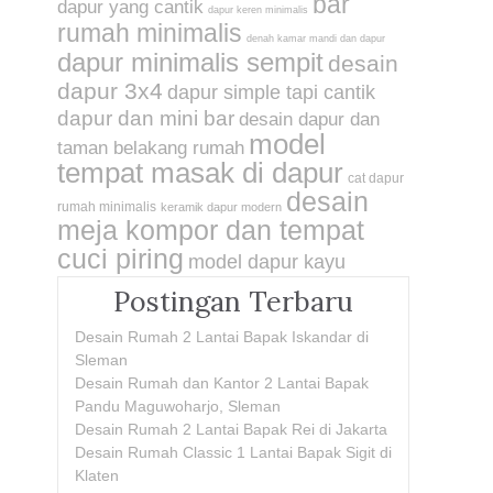
bar
dapur yang cantik
dapur keren minimalis
rumah minimalis
denah kamar mandi dan dapur
dapur minimalis sempit
desain
dapur 3x4
dapur simple tapi cantik
dapur dan mini bar
desain dapur dan
model
taman belakang rumah
tempat masak di dapur
cat dapur
desain
rumah minimalis
keramik dapur modern
meja kompor dan tempat
cuci piring
model dapur kayu
Postingan Terbaru
Desain Rumah 2 Lantai Bapak Iskandar di
Sleman
Desain Rumah dan Kantor 2 Lantai Bapak
Pandu Maguwoharjo, Sleman
Desain Rumah 2 Lantai Bapak Rei di Jakarta
Desain Rumah Classic 1 Lantai Bapak Sigit di
Klaten