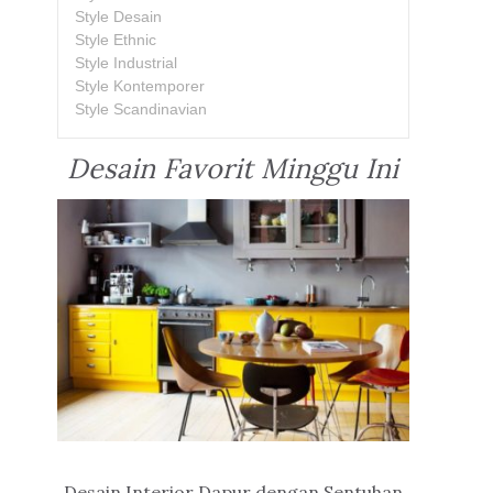
Style Desain
Style Ethnic
Style Industrial
Style Kontemporer
Style Scandinavian
Desain Favorit Minggu Ini
Desain Interior Dapur dengan Sentuhan