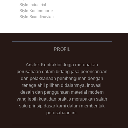
Style Industrial
Style Kontemporer
Style Scandinavian
PROFIL
Arsitek Kontraktor Jogja merupakan
perusahaan dalam bidang jasa perencanaan
dan pelaksanaan pembangunan dengan
tenaga ahli pilihan didalamnya. Inovasi
desain dan penggunaan material modern
yang lebih kuat dan praktis merupakan salah
satu prinsip dasar kami dalam membentuk
perusahaan ini.