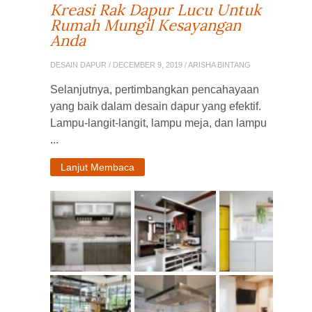
Kreasi Rak Dapur Lucu Untuk
Rumah Mungil Kesayangan
Anda
DESAIN DAPUR
/ DECEMBER 9, 2019 / ARISHA BINTANG
Selanjutnya, pertimbangkan pencahayaan
yang baik dalam desain dapur yang efektif.
Lampu-langit-langit, lampu meja, dan lampu
...
Lanjut Membaca