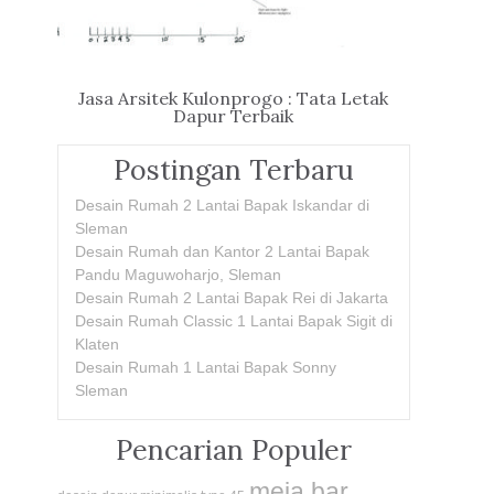
Jasa Arsitek Kulonprogo : Tata Letak
Dapur Terbaik
Postingan Terbaru
Desain Rumah 2 Lantai Bapak Iskandar di
Sleman
Desain Rumah dan Kantor 2 Lantai Bapak
Pandu Maguwoharjo, Sleman
Desain Rumah 2 Lantai Bapak Rei di Jakarta
Desain Rumah Classic 1 Lantai Bapak Sigit di
Klaten
Desain Rumah 1 Lantai Bapak Sonny
Sleman
Pencarian Populer
meja bar