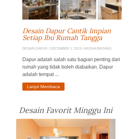
Desain Dapur Cantik Impian
Setiap Ibu Rumah Tangga
DESAIN DAPUR
/ DECEMBER 1, 2019 / ARISHA BINTANG
Dapur adalah salah satu bagian penting dari
rumah yang tidak boleh diabaikan. Dapur
adalah tempat ...
Lanjut Membaca
Desain Favorit Minggu Ini