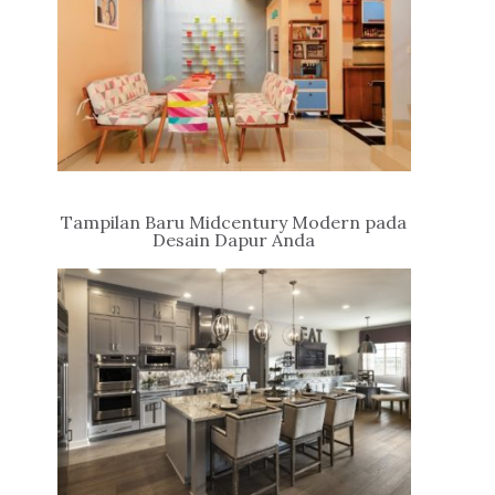
Tampilan Baru Midcentury Modern pada
Desain Dapur Anda