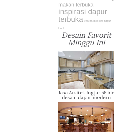
makan terbuka
inspirasi dapur
terbuka
contoh mini bar dapur
kecil
Desain Favorit
Minggu Ini
Jasa Arsitek Jogja : 55 ide
desain dapur modern