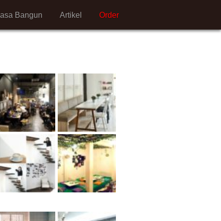
Jasa Bangun
Artikel
Order