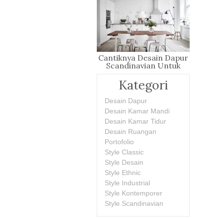
Cantiknya Desain Dapur
Scandinavian Untuk
Rumah Mewah
Kategori
Desain Dapur
Desain Kamar Mandi
Desain Kamar Tidur
Desain Ruangan
Portofolio
Style Classic
Style Desain
Style Ethnic
Style Industrial
Style Kontemporer
Style Scandinavian