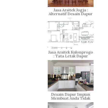
Jasa Arsitek Jogja :
Alternatif Desain Dapur
Terbaik di Tahun 2020
Jasa Arsitek Kulonprogo
: Tata Letak Dapur
Terbaik
Desain Dapur Impian
Membuat Anda Tidak
Sabar Untuk Memasak