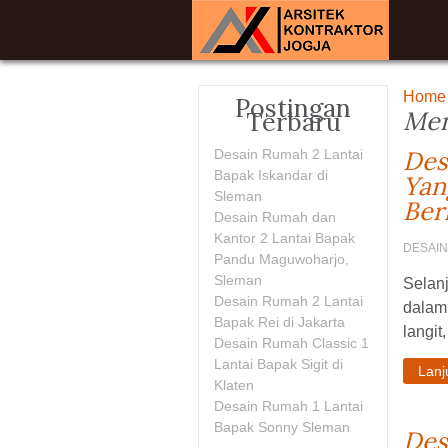
Home
Postingan
Men
Terbaru
Des
Desain Rumah 2 Lantai
Bapak Iskandar di
Yan
Sleman
Ber
Desain Rumah dan
Kantor 2 Lantai Bapak
DESAI
Pandu Maguwoharjo,
Sleman
Selanj
Desain Rumah 2 Lantai
dalam 
Bapak Rei di Jakarta
langit
Desain Rumah Classic 1
Lantai Bapak Sigit di
Lan
Klaten
Desain Rumah 1 Lantai
Bapak Sonny Sleman
Des