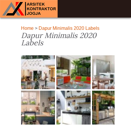
Home
>
Dapur Minimalis 2020 Labels
Dapur Minimalis 2020
Labels