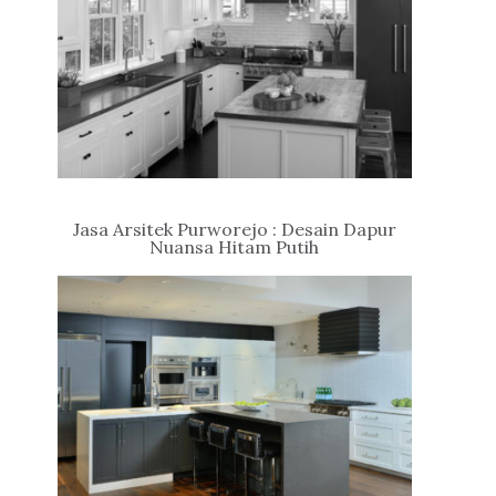
Jasa Arsitek Purworejo : Desain Dapur
Nuansa Hitam Putih