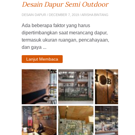
Desain Dapur Semi Outdoor
DESAIN DAPUR
/ DECEMBER 7, 2019 / ARISHA BINTANG
Ada beberapa faktor yang harus
dipertimbangkan saat merancang dapur,
termasuk ukuran ruangan, pencahayaan,
dan gaya ...
Lanjut Membaca