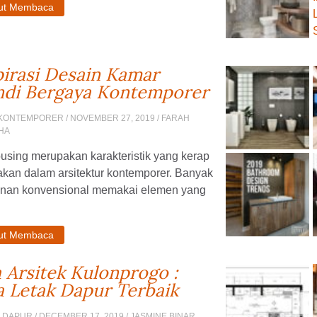
jut Membaca
pirasi Desain Kamar
di Bergaya Kontemporer
 KONTEMPORER
/ NOVEMBER 27, 2019 / FARAH
HA
using merupakan karakteristik yang kerap
akan dalam arsitektur kontemporer. Banyak
nan konvensional memakai elemen yang
jut Membaca
a Arsitek Kulonprogo :
a Letak Dapur Terbaik
N DAPUR
/ DECEMBER 17, 2019 / JASMINE BINAR