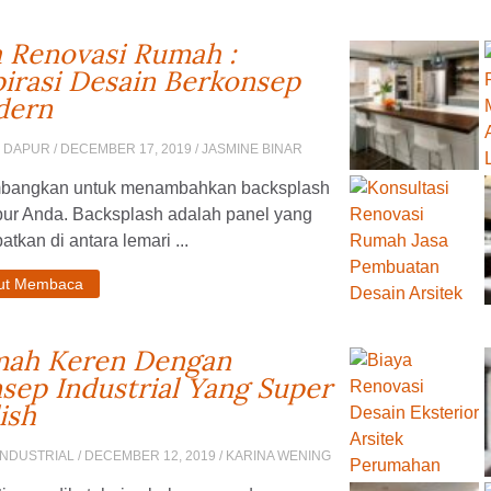
a Renovasi Rumah :
pirasi Desain Berkonsep
dern
N DAPUR
/ DECEMBER 17, 2019 / JASMINE BINAR
mbangkan untuk menambahkan backsplash
pur Anda. Backsplash adalah panel yang
atkan di antara lemari ...
jut Membaca
ah Keren Dengan
sep Industrial Yang Super
ish
INDUSTRIAL
/ DECEMBER 12, 2019 / KARINA WENING