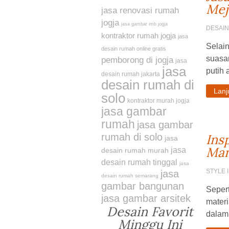
Mej
jasa renovasi rumah
jogja
jasa gambar imb jogja
DESAI
kontraktor rumah jogja
jasa
Selain
desain rumah online gratis
suasan
pemborong di jogja
jasa
jasa
putih a
desain rumah jakarta
desain rumah di
Lan
solo
kontraktor murah jogja
jasa gambar
rumah
jasa gambar
rumah di solo
Ins
jasa
Man
jasa
desain rumah murah
desain rumah tinggal
jasa
STYLE 
jasa
desain rumah semarang
gambar bangunan
Seper
jasa gambar arsitek
materi
Desain Favorit
dalam 
Minggu Ini