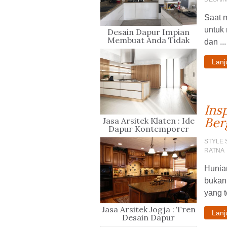
Saat m
untuk
Desain Dapur Impian
Membuat Anda Tidak
dan ...
Sabar Untuk Memasak
Lan
Ins
Ber
Jasa Arsitek Klaten : Ide
Dapur Kontemporer
STYLE 
RATNA
Hunia
bukan 
yang t
Jasa Arsitek Jogja : Tren
Lan
Desain Dapur