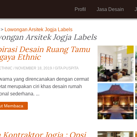
Profil
Jasa Desain
>
Lowongan Arsitek Jogja Labels
ongan Arsitek Jogja Labels
pirasi Desain Ruang Tamu
gaya Ethnic
ETHNIC
/ NOVEMBER 18, 2019 / GITA PUSPITA
 warna yang direncanakan dengan cermat
tat merupakan ciri khas desain rumah
ional sederhana. ...
jut Membaca
a Kontraktor Jogja : Opsi