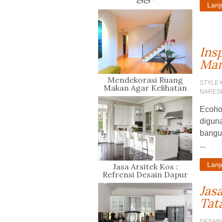
Lan
Ins
Man
Mendekorasi Ruang
STYLE
Makan Agar Kelihatan
NARES
Mewah dan Elegan
Ecoho
digun
bangu
...
Lan
Jasa Arsitek Kos :
Refrensi Desain Dapur
Kekinian
Jas
Tat
DESAI