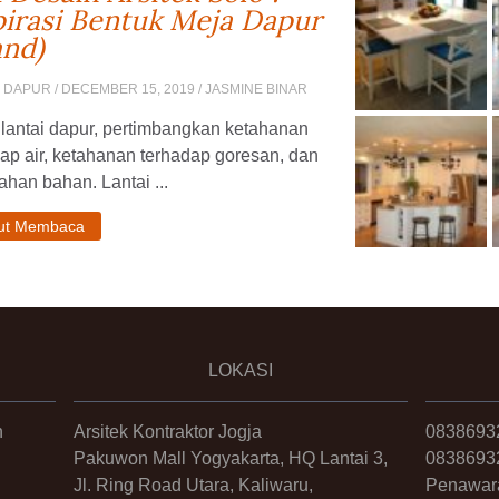
pirasi Bentuk Meja Dapur
and)
N DAPUR
/ DECEMBER 15, 2019 / JASMINE BINAR
lantai dapur, pertimbangkan ketahanan
ap air, ketahanan terhadap goresan, dan
ahan bahan. Lantai ...
jut Membaca
LOKASI
n
Arsitek Kontraktor Jogja
0838693
Pakuwon Mall Yogyakarta, HQ Lantai 3,
0838693
Jl. Ring Road Utara, Kaliwaru,
Penawar