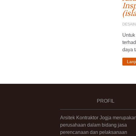
Ins
(isl
DESAI
Untuk 
terhad
daya t
Lan
PROFIL
Arsitek Kontraktor Jogja merupaka
perusahaan dalam bidang jasa
perencanaan dan pelaksanaan