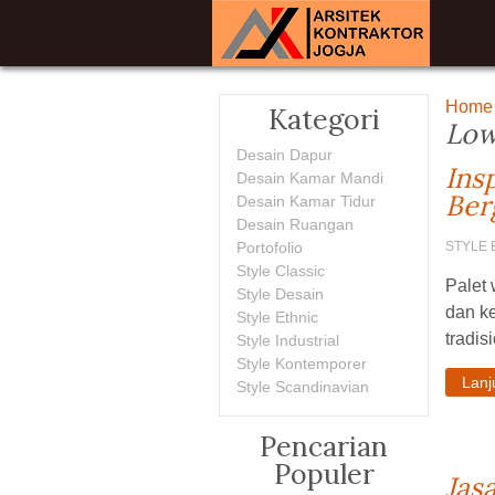
Home
Kategori
Low
Desain Dapur
Ins
Desain Kamar Mandi
Ber
Desain Kamar Tidur
Desain Ruangan
Portofolio
STYLE 
Style Classic
Palet
Style Desain
dan ke
Style Ethnic
tradis
Style Industrial
Style Kontemporer
Lan
Style Scandinavian
Pencarian
Populer
Jas