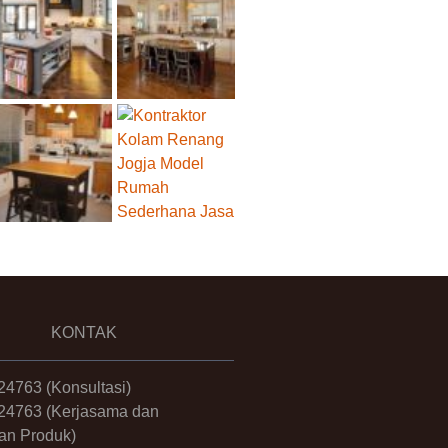
KONTAK
24763
(Konsultasi)
24763
(Kerjasama dan
an Produk)