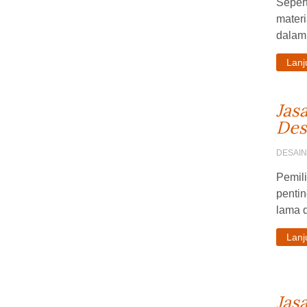
Seper
materi
dalam 
Lan
Jas
Des
DESAI
Pemil
penti
lama d
Lan
Jas