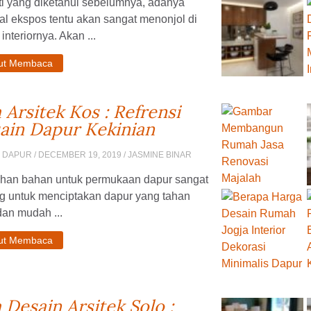
ti yang diketahui sebelumnya, adanya
al ekspos tentu akan sangat menonjol di
interiornya. Akan ...
jut Membaca
a Arsitek Kos : Refrensi
ain Dapur Kekinian
N DAPUR
/ DECEMBER 19, 2019 / JASMINE BINAR
ihan bahan untuk permukaan dapur sangat
ng untuk menciptakan dapur yang tahan
an mudah ...
jut Membaca
a Desain Arsitek Solo :