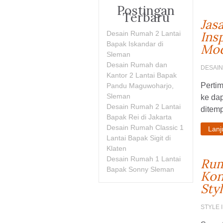
Postingan
Terbaru
Jas
Ins
Desain Rumah 2 Lantai
Bapak Iskandar di
Mo
Sleman
Desain Rumah dan
DESAI
Kantor 2 Lantai Bapak
Perti
Pandu Maguwoharjo,
Sleman
ke da
Desain Rumah 2 Lantai
ditemp
Bapak Rei di Jakarta
Desain Rumah Classic 1
Lan
Lantai Bapak Sigit di
Klaten
Desain Rumah 1 Lantai
Rum
Bapak Sonny Sleman
Kon
Styl
STYLE 