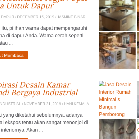
a Untuk Dapur
N DAPUR
/ DECEMBER 15, 2019 / JASMINE BINAR
 itu, pilihan warna dapat mempengaruhi
a di dapur Anda. Warna cerah seperti
tau ...
jut Membaca
pirasi Desain Kamar
di Bergaya Industrial
INDUSTRIAL
/ NOVEMBER 21, 2019 / HANI KEMALA
ti yang diketahui sebelumnya, adanya
al ekspos tentu akan sangat menonjol di
interiornya. Akan ...