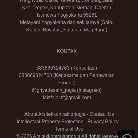
Ring Road Utara, Kaliwaru, Condongcatur,
Kec. Depok, Kabupaten Sleman, Daerah
Istimewa Yogyakarta 55281
Melayani Yogyakarta dan sekitarnya (Solo,
Klaten, Boyolali, Salatiga, Magelang)
KONTAK
083869324763
(Konsultasi)
083869324763
(Kerjasama dan Penawaran
Produk)
@griyadesain_jogja
(Instagram)
faizfajar.ff@gmail.com
About Arsitekkontraktorjogja
-
Contact Us
Intellectual Property Protection
-
Privacy Policy
-
Terms of Use
© 2026 Arsitekkontraktorjogja All rights reserved.