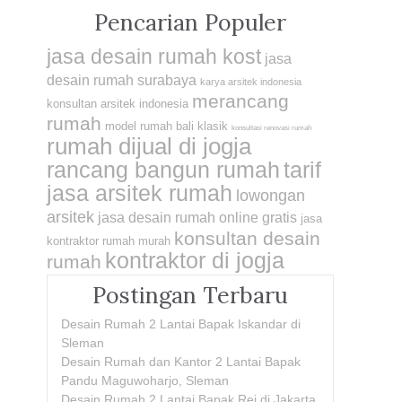
Pencarian Populer
jasa desain rumah kost
jasa
desain rumah surabaya
karya arsitek indonesia
merancang
konsultan arsitek indonesia
rumah
model rumah bali klasik
konsultasi renovasi rumah
rumah dijual di jogja
rancang bangun rumah
tarif
jasa arsitek rumah
lowongan
arsitek
jasa desain rumah online gratis
jasa
konsultan desain
kontraktor rumah murah
kontraktor di jogja
rumah
Postingan Terbaru
Desain Rumah 2 Lantai Bapak Iskandar di
Sleman
Desain Rumah dan Kantor 2 Lantai Bapak
Pandu Maguwoharjo, Sleman
Desain Rumah 2 Lantai Bapak Rei di Jakarta