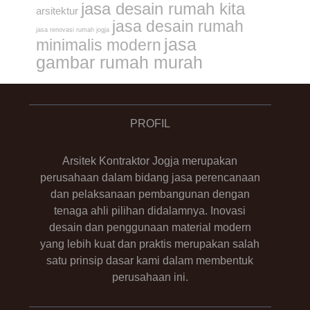
jasa desain rumah kita
arsitektur
jasa desain rumah
jasa renovasi rumah jogja
jasa
minimalis modern
gambar rumah murah
PROFIL
Arsitek Kontraktor Jogja merupakan
perusahaan dalam bidang jasa perencanaan
dan pelaksanaan pembangunan dengan
tenaga ahli pilihan didalamnya. Inovasi
desain dan penggunaan material modern
yang lebih kuat dan praktis merupakan salah
satu prinsip dasar kami dalam membentuk
perusahaan ini.