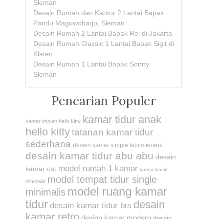
Sleman
Desain Rumah dan Kantor 2 Lantai Bapak
Pandu Maguwoharjo, Sleman
Desain Rumah 2 Lantai Bapak Rei di Jakarta
Desain Rumah Classic 1 Lantai Bapak Sigit di
Klaten
Desain Rumah 1 Lantai Bapak Sonny
Sleman
Pencarian Populer
kamar tidur anak
kamar impian hello kitty
hello kitty
tatanan kamar tidur
sederhana
desain kamar simple tapi menarik
desain kamar tidur abu abu
desain
model rumah 1 kamar
kamar cat
kamar klasik
model tempat tidur single
minimalis
model ruang kamar
minimalis
tidur
desain
desain kamar tidur bts
kamar retro
design kamar modern
desain