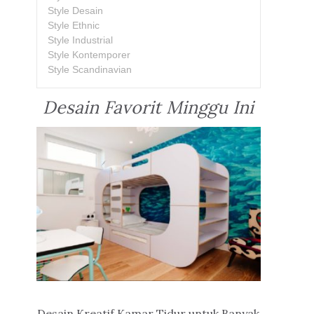
Style Desain
Style Ethnic
Style Industrial
Style Kontemporer
Style Scandinavian
Desain Favorit Minggu Ini
Desain Kreatif Kamar Tidur untuk Banyak