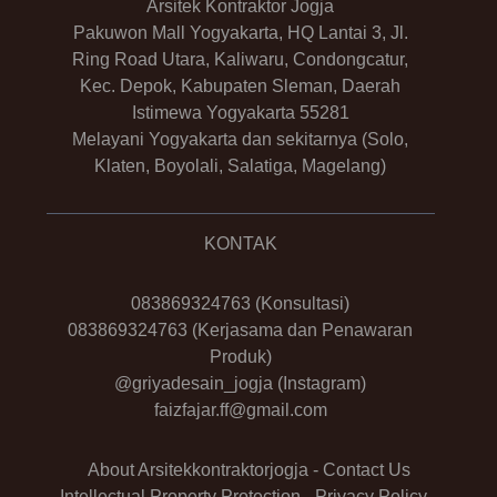
Arsitek Kontraktor Jogja
Pakuwon Mall Yogyakarta, HQ Lantai 3, Jl.
Ring Road Utara, Kaliwaru, Condongcatur,
Kec. Depok, Kabupaten Sleman, Daerah
Istimewa Yogyakarta 55281
Melayani Yogyakarta dan sekitarnya (Solo,
Klaten, Boyolali, Salatiga, Magelang)
KONTAK
083869324763
(Konsultasi)
083869324763
(Kerjasama dan Penawaran
Produk)
@griyadesain_jogja
(Instagram)
faizfajar.ff@gmail.com
About Arsitekkontraktorjogja
-
Contact Us
Intellectual Property Protection
-
Privacy Policy
-