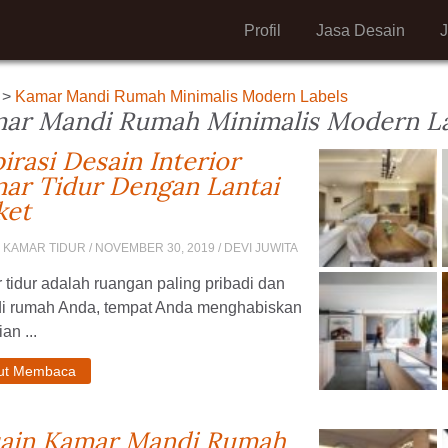
Profil
Jasa Desain
>
Kamar Mandi Rumah Minimalis Modern Labels
ar Mandi Rumah Minimalis Modern L
pirasi Desain Interior
ar Tidur Dengan Lantai
ket
 KAMAR TIDUR
/ NOVEMBER 30, 2019 / DEVI JUWITA
tidur adalah ruangan paling pribadi dan
 di rumah Anda, tempat Anda menghabiskan
an ...
jut Membaca
ain Kamar Mandi Rumah