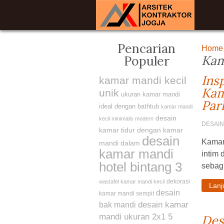
Pencarian
Home
Kam
Populer
Ins
kamar mandi kecil
Kam
unik
ukuran kamar mandi
Par
ideal dengan bathtub
kamar mandi
desain
kecil minimalis modern
DESAIN
kamar tidur dengan kamar
desain
Kamar 
mandi dalam
kamar mandi
intim
hotel bintang 3
sebagi
dekorasi
wastafel kamar mandi kecil
Lan
desain
kamar mandi sempit
desain kamar
bak mandi
mandi ukuran 2x1 5
Des