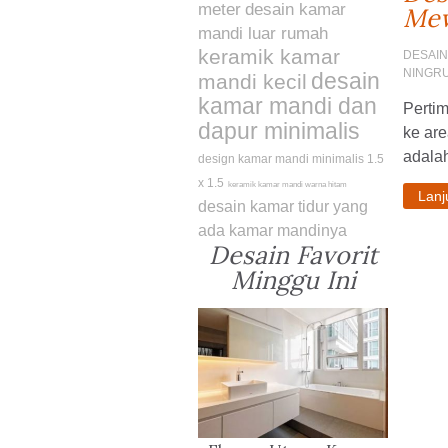
meter
desain kamar
Mew
mandi luar rumah
keramik kamar
DESAIN
NINGR
desain
mandi kecil
kamar mandi dan
Perti
dapur minimalis
ke are
adalah
design kamar mandi minimalis 1.5
x 1.5
keramik kamar mandi warna hitam
Lan
desain kamar tidur yang
ada kamar mandinya
Desain Favorit
Minggu Ini