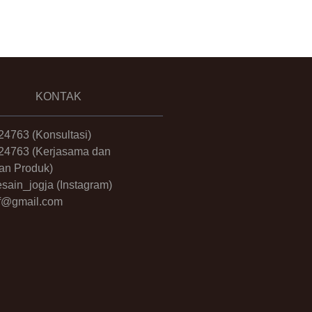
KONTAK
24763
(Konsultasi)
24763
(Kerjasama dan
an Produk)
sain_jogja
(Instagram)
.ff@gmail.com