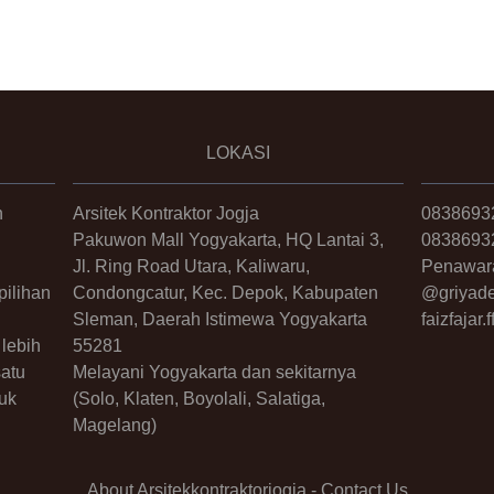
LOKASI
n
Arsitek Kontraktor Jogja
0838693
Pakuwon Mall Yogyakarta, HQ Lantai 3,
0838693
Jl. Ring Road Utara, Kaliwaru,
Penawar
ilihan
Condongcatur, Kec. Depok, Kabupaten
@griyade
Sleman, Daerah Istimewa Yogyakarta
faizfajar
lebih
55281
satu
Melayani Yogyakarta dan sekitarnya
uk
(Solo, Klaten, Boyolali, Salatiga,
Magelang)
About Arsitekkontraktorjogja
-
Contact Us