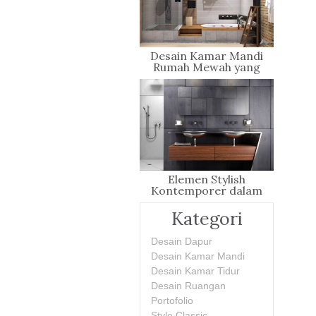
Desain Kamar Mandi
Rumah Mewah yang
Penuh Gaya
Elemen Stylish
Kontemporer dalam
Kamar Mandi
Kategori
Desain Dapur
Desain Kamar Mandi
Desain Kamar Tidur
Desain Ruangan
Portofolio
Style Classic