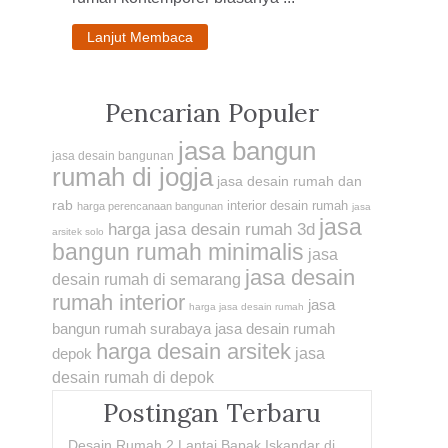
Lanjut Membaca
Pencarian Populer
jasa bangun
jasa desain bangunan
rumah di jogja
jasa desain rumah dan
rab
interior desain rumah
harga perencanaan bangunan
jasa
jasa
harga jasa desain rumah 3d
arsitek solo
bangun rumah minimalis
jasa
jasa desain
desain rumah di semarang
rumah interior
jasa
harga jasa desain rumah
bangun rumah surabaya
jasa desain rumah
harga desain arsitek
depok
jasa
desain rumah di depok
Postingan Terbaru
Desain Rumah 2 Lantai Bapak Iskandar di