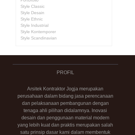
Portofolio
Style Classic
Style Desain
Style Ethnic
Style Industrial
Style Kontemporer
Style Scandinavian
PROFIL
Arsitek Kontraktor Jogja merupakan
perusahaan dalam bidang jasa perencanaan
dan pelaksanaan pembangunan dengan
tenaga ahli pilihan didalamnya. Inovasi
desain dan penggunaan material modern
yang lebih kuat dan praktis merupakan salah
satu prinsip dasar kami dalam membentuk