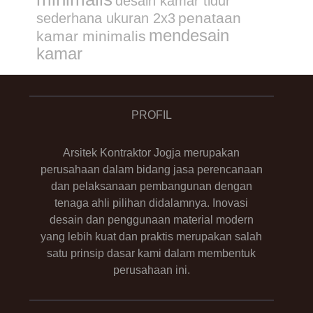
desain kamar tidur
penataan
sederhana ukuran 2x3
mendesain
kamar minimalis
kamar
PROFIL
Arsitek Kontraktor Jogja merupakan
perusahaan dalam bidang jasa perencanaan
dan pelaksanaan pembangunan dengan
tenaga ahli pilihan didalamnya. Inovasi
desain dan penggunaan material modern
yang lebih kuat dan praktis merupakan salah
satu prinsip dasar kami dalam membentuk
perusahaan ini.