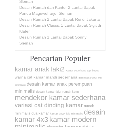
Sleman
Desain Rumah dan Kantor 2 Lantai Bapak
Pandu Maguwoharjo, Sleman
Desain Rumah 2 Lantai Bapak Rei di Jakarta
Desain Rumah Classic 1 Lantai Bapak Sigit di
Klaten
Desain Rumah 1 Lantai Bapak Sonny
Sleman
Pencarian Populer
kamar anak laki2
kamar sederhana tapi bagus
warna cat kamar mandi sederhana
desain kamar untuk anak
desain kamar anak perempuan
perempuan
minimalis
desain kamar tidur rumah kayu
mendekor kamar sederhana
variasi cat dinding kamar
rumah
desain
minimalis dua kamar
kamar anak laki minimalis
kamar modern
kamar 4x3
minimalis