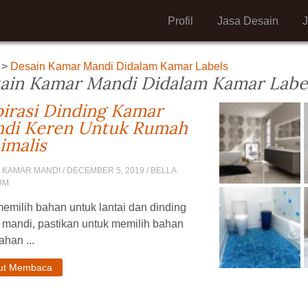
Profil
Jasa Desain
>
Desain Kamar Mandi Didalam Kamar Labels
ain Kamar Mandi Didalam Kamar Labe
pirasi Dinding Kamar
di Keren Untuk Rumah
imalis
 KAMAR MANDI
/ DECEMBER 5, 2019 / BELLA
UM
emilih bahan untuk lantai dan dinding
 mandi, pastikan untuk memilih bahan
ahan ...
jut Membaca