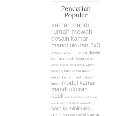
Pencarian
Populer
kamar mandi
rumah mewah
desain kamar
mandi ukuran 2x3
desain
ukuran toilet minimalis
kamar mandi betap
desain
warna
rumah kamar mandi dalam
keramik buat kamar mandi
desain kamar mandi didalam
model kamar
kamar
mandi ukuran
kecil
model model keramik kamar
toilet sederhana minimalis
mandi
bathup minimalis
modern
wastafel kamar