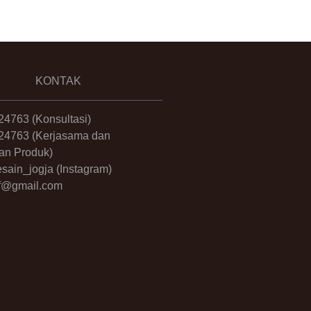
KONTAK
24763
(Konsultasi)
24763
(Kerjasama dan
an Produk)
sain_jogja
(Instagram)
.ff@gmail.com