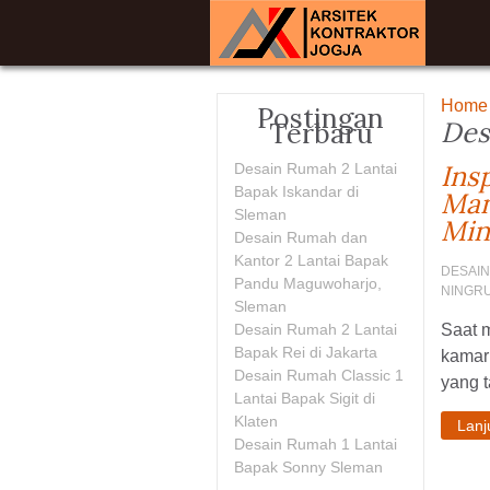
Home
Postingan
Des
Terbaru
Ins
Desain Rumah 2 Lantai
Bapak Iskandar di
Man
Sleman
Min
Desain Rumah dan
Kantor 2 Lantai Bapak
DESAIN
Pandu Maguwoharjo,
NINGR
Sleman
Desain Rumah 2 Lantai
Saat m
Bapak Rei di Jakarta
kamar
Desain Rumah Classic 1
yang t
Lantai Bapak Sigit di
Klaten
Lan
Desain Rumah 1 Lantai
Bapak Sonny Sleman