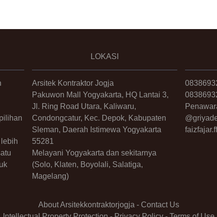
LOKASI
n
Arsitek Kontraktor Jogja
0838693
Pakuwon Mall Yogyakarta, HQ Lantai 3,
0838693
Jl. Ring Road Utara, Kaliwaru,
Penawar
ilihan
Condongcatur, Kec. Depok, Kabupaten
@griyade
Sleman, Daerah Istimewa Yogyakarta
faizfajar
lebih
55281
satu
Melayani Yogyakarta dan sekitarnya
uk
(Solo, Klaten, Boyolali, Salatiga,
Magelang)
About Arsitekkontraktorjogja
-
Contact Us
Intellectual Property Protection
-
Privacy Policy
-
Terms of Use