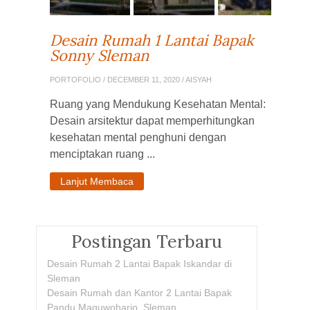
Desain Rumah 1 Lantai Bapak
Sonny Sleman
PORTOFOLIO
/ DECEMBER 11, 2020 / AISYAH
Ruang yang Mendukung Kesehatan Mental:
Desain arsitektur dapat memperhitungkan
kesehatan mental penghuni dengan
menciptakan ruang ...
Lanjut Membaca
Postingan Terbaru
Desain Rumah 2 Lantai Bapak Iskandar di
Sleman
Desain Rumah dan Kantor 2 Lantai Bapak
Pandu Maguwoharjo, Sleman