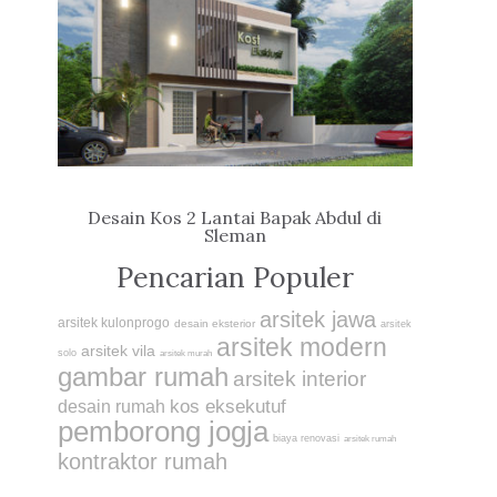
Desain Kos 2 Lantai Bapak Abdul di
Sleman
Pencarian Populer
arsitek jawa
arsitek kulonprogo
desain eksterior
arsitek
arsitek modern
arsitek vila
solo
arsitek murah
gambar rumah
arsitek interior
kos eksekutuf
desain rumah
pemborong jogja
biaya renovasi
arsitek rumah
kontraktor rumah