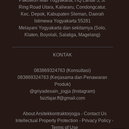
Pakuwon Mall Yogyakarta, HQ Lantai 3, Jl.
Ring Road Utara, Kaliwaru, Condongcatur,
Kec. Depok, Kabupaten Sleman, Daerah
Istimewa Yogyakarta 55281
Melayani Yogyakarta dan sekitarnya (Solo,
Klaten, Boyolali, Salatiga, Magelang)
KONTAK
083869324763
(Konsultasi)
083869324763
(Kerjasama dan Penawaran
Produk)
@griyadesain_jogja
(Instagram)
faizfajar.ff@gmail.com
About Arsitekkontraktorjogja
-
Contact Us
Intellectual Property Protection
-
Privacy Policy
-
Terms of Use