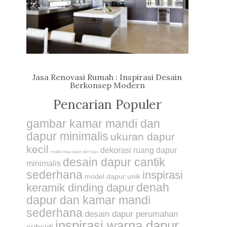
Jasa Renovasi Rumah : Inspirasi Desain
Berkonsep Modern
Pencarian Populer
gambar kamar mandi dan
dapur minimalis
ukuran dapur
kecil
dekorasi ruang dapur
model meja dapur dari kayu
desain dapur cantik
minimalis
sederhana
inspirasi
model dapur unik
denah
keramik dinding dapur
dapur dan kamar mandi
sederhana
desain dapur perumahan
inspirasi warna dapur