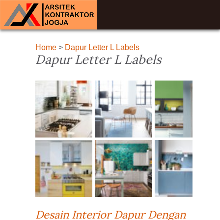
Home
>
Dapur Letter L Labels
Dapur Letter L Labels
Desain Interior Dapur Dengan