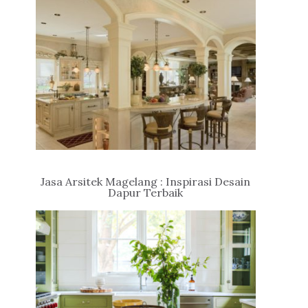
Jasa Arsitek Magelang : Inspirasi Desain
Dapur Terbaik