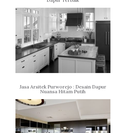
Dapur Terbaik
Jasa Arsitek Purworejo : Desain Dapur
Nuansa Hitam Putih