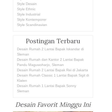
Style Desain
Style Ethnic
Style Industrial
Style Kontemporer
Style Scandinavian
Postingan Terbaru
Desain Rumah 2 Lantai Bapak Iskandar di
Sleman
Desain Rumah dan Kantor 2 Lantai Bapak
Pandu Maguwoharjo, Sleman
Desain Rumah 2 Lantai Bapak Rei di Jakarta
Desain Rumah Classic 1 Lantai Bapak Sigit di
Klaten
Desain Rumah 1 Lantai Bapak Sonny
Sleman
Desain Favorit Minggu Ini