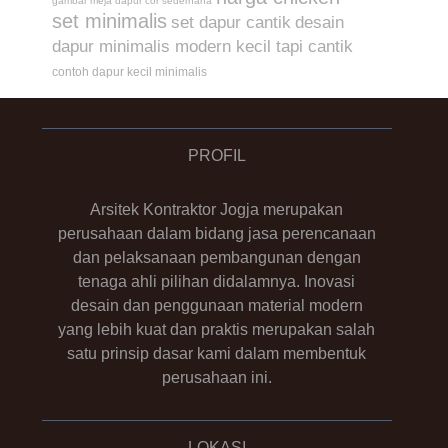
gambar meja dapur cor sederhana
set minimalis
set dapur cantik
desain
dapur minimalis modern kecil tapi cantik
contoh dapur kecil minimalis
PROFIL
Arsitek Kontraktor Jogja merupakan
perusahaan dalam bidang jasa perencanaan
dan pelaksanaan pembangunan dengan
tenaga ahli pilihan didalamnya. Inovasi
desain dan penggunaan material modern
yang lebih kuat dan praktis merupakan salah
satu prinsip dasar kami dalam membentuk
perusahaan ini.
LOKASI