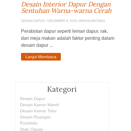
Desain Interior Dapur Dengan
Sentuhan Warna-warna Cerah
DESAIN DAPUR
/ DECEMBER 8, 2019 / ARISHA BINTANG
Perabotan dapur seperti lemari dapur, rak,
dan meja makan adalah faktor penting dalam
desain dapur ...
Lanjut Membaca
Kategori
Desain Dapur
Desain Kamar Mandi
Desain Kamar Tidur
Desain Ruangan
Portofolio
Style Classic