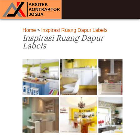
Home
>
Inspirasi Ruang Dapur Labels
Inspirasi Ruang Dapur
Labels