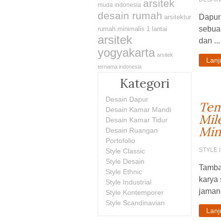
arsitek
muda indonesia
desain rumah
Dapur
arsitektur
sebuah
rumah minimalis 1 lantai
arsitek
dan ...
yogyakarta
arsitek
Lan
ternama indonesia
Kategori
Desain Dapur
Tem
Desain Kamar Mandi
Mil
Desain Kamar Tidur
Min
Desain Ruangan
Portofolio
STYLE 
Style Classic
Style Desain
Tamba
Style Ethnic
karya 
Style Industrial
jaman 
Style Kontemporer
Style Scandinavian
Lan