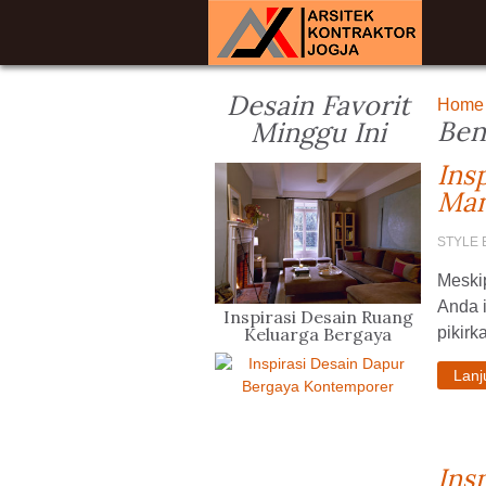
Desain Favorit
Home
Ben
Minggu Ini
Ins
Man
STYLE 
Meskip
Anda i
Inspirasi Desain Ruang
Keluarga Bergaya
pikirka
Kontemporer
Lan
Ins