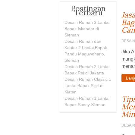
Postingan
Terbaru
Jas
Bag
Desain Rumah 2 Lantai
Can
Bapak Iskandar di
Sleman
Desain Rumah dan
DESAI
Kantor 2 Lantai Bapak
Jika A
Pandu Maguwoharjo,
mungk
Sleman
menamb
Desain Rumah 2 Lantai
Bapak Rei di Jakarta
Lan
Desain Rumah Classic 1
Lantai Bapak Sigit di
Klaten
Tip
Desain Rumah 1 Lantai
Men
Bapak Sonny Sleman
Min
DESAI