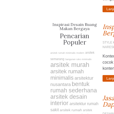
Lan
Inspirasi Desain Ruang
Ins
Makan Bergaya
Ber
Kontemporer
Pencarian
Populer
STYLE
NARES
arsitek
arsitek rumah minimalis modern
Kontem
semarang
bangunan ruko minimalis
cocok
arsitek murah
kontem
arsitek rumah
minimalis
arsitektur
Lan
bentuk
nusantara
rumah sederhana
arsitek desain
Jas
interior
Dap
arsitektur rumah
sakit
arsitek rumah
arsitek
DESAI