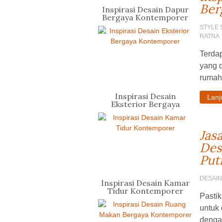
Ber
Inspirasi Desain Dapur
Bergaya Kontemporer
STYLE 
RATNA
Terda
yang 
rumah 
Inspirasi Desain
Lan
Eksterior Bergaya
Kontemporer
Jas
Des
Put
DESAI
Inspirasi Desain Kamar
Tidur Kontemporer
Pastik
untuk 
dengan