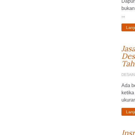
Dapur 
bukan
...
Lan
Jasa
Des
Tah
DESAI
Ada b
ketik
ukuran
Lan
Ins