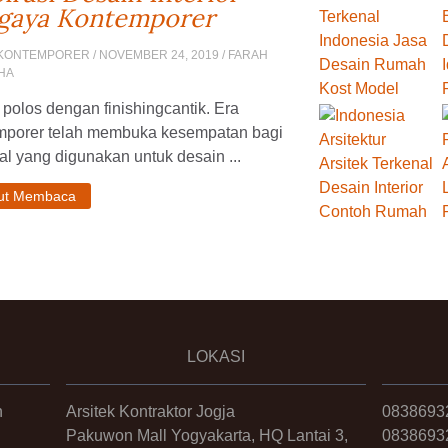
gaya Kontemporer
 KONTEMPORER
/ NOVEMBER 24, 2019 / FARAH
HA
 polos dengan finishingcantik. Era
mporer telah membuka kesempatan bagi
al yang digunakan untuk desain ...
jut Membaca
LOKASI
n
Arsitek Kontraktor Jogja
0838693
Pakuwon Mall Yogyakarta, HQ Lantai 3,
0838693