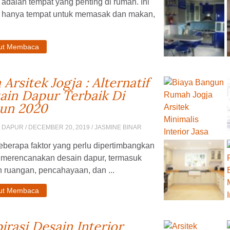
adalah tempat yang penting di rumah. Ini
 hanya tempat untuk memasak dan makan,
jut Membaca
 Arsitek Jogja : Alternatif
ain Dapur Terbaik Di
un 2020
N DAPUR
/ DECEMBER 20, 2019 / JASMINE BINAR
eberapa faktor yang perlu dipertimbangkan
a merencanakan desain dapur, termasuk
 ruangan, pencahayaan, dan ...
jut Membaca
pirasi Desain Interior