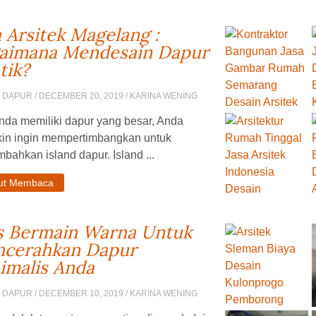
a Arsitek Magelang :
aimana Mendesain Dapur
tik?
N DAPUR
/ DECEMBER 20, 2019 / KARINA WENING
nda memiliki dapur yang besar, Anda
in ingin mempertimbangkan untuk
ahkan island dapur. Island ...
jut Membaca
s Bermain Warna Untuk
cerahkan Dapur
imalis Anda
N DAPUR
/ DECEMBER 10, 2019 / KARINA WENING