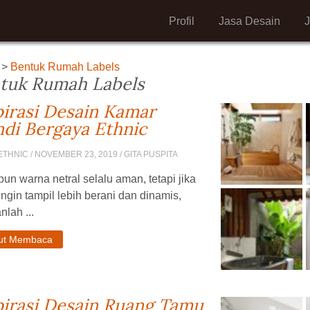
Profil
Jasa Desain
>
Bentuk Rumah Labels
tuk Rumah Labels
pirasi Desain Kamar
di Bergaya Ethnic
ETHNIC
/ NOVEMBER 23, 2019 / GITA PUSPITA
un warna netral selalu aman, tetapi jika
ngin tampil lebih berani dan dinamis,
nlah ...
jut Membaca
pirasi Desain Ruang Tamu