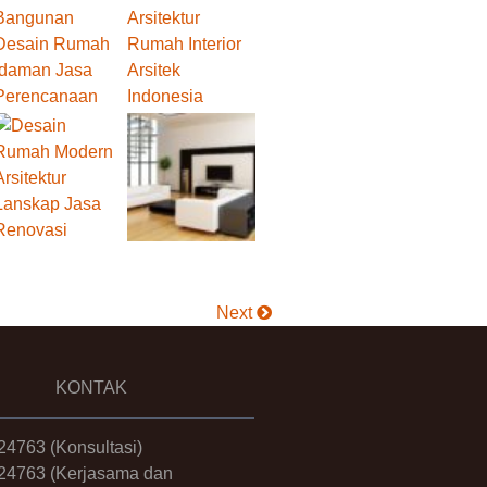
Next
KONTAK
24763
(Konsultasi)
24763
(Kerjasama dan