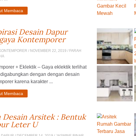
jut Membaca
pirasi Desain Dapur
gaya Kontemporer
 KONTEMPORER
/ NOVEMBER 22, 2019 / FARAH
HA
porer + Eklektik – Gaya eklektik terlihat
 digabungkan dengan dengan desain
porer karena karakter ...
jut Membaca
a Desain Arsitek : Bentuk
ur Leter U
N DAPUR
/ DECEMBER 14, 2019 / JASMINE BINAR