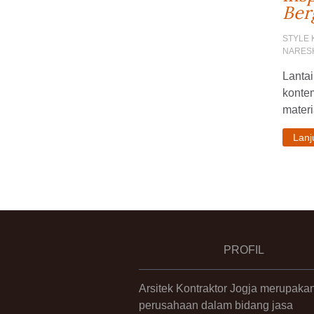
Ber
STYLE
NARES
Lantai
konte
materi
Lan
PROFIL
Arsitek Kontraktor Jogja merupaka
perusahaan dalam bidang jasa