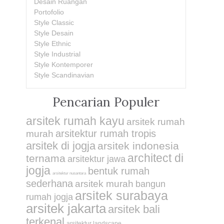
Desain Ruangan
Portofolio
Style Classic
Style Desain
Style Ethnic
Style Industrial
Style Kontemporer
Style Scandinavian
Pencarian Populer
arsitek rumah kayu
arsitek rumah
arsitektur rumah tropis
murah
arsitek di jogja
arsitek indonesia
architect di
ternama
arsitektur jawa
jogja
bentuk rumah
arsitektur nusantara
sederhana
arsitek murah
bangun
arsitek surabaya
rumah jogja
arsitek jakarta
arsitek bali
terkenal
arsitektur landscape