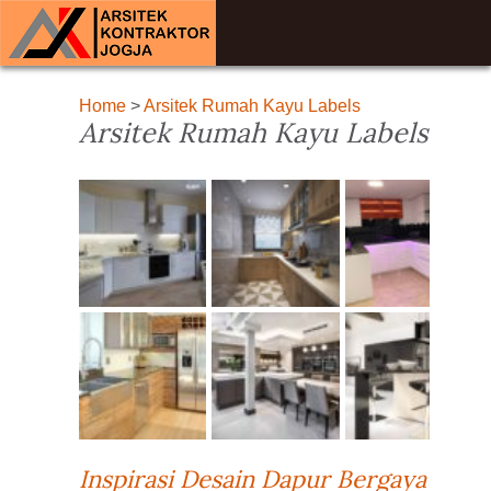
Home
>
Arsitek Rumah Kayu Labels
Arsitek Rumah Kayu Labels
Inspirasi Desain Dapur Bergaya