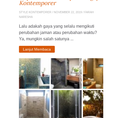
Kontemporer
STYLE KONTEMPORER
/ NOVEMBER 22, 2019 / FARAH
NARESHA
Lalu adakah gaya yang selalu mengikuti
perubahan jaman atau perubahan waktu?
Ya, mungkin salah satunya ...
Lanjut Membaca