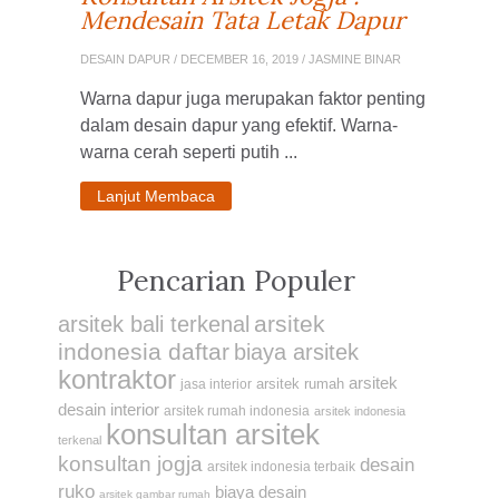
Mendesain Tata Letak Dapur
DESAIN DAPUR
/ DECEMBER 16, 2019 / JASMINE BINAR
Warna dapur juga merupakan faktor penting
dalam desain dapur yang efektif. Warna-
warna cerah seperti putih ...
Lanjut Membaca
Pencarian Populer
arsitek
arsitek bali terkenal
indonesia daftar
biaya arsitek
kontraktor
arsitek
arsitek rumah
jasa interior
desain interior
arsitek rumah indonesia
arsitek indonesia
konsultan arsitek
terkenal
konsultan jogja
desain
arsitek indonesia terbaik
ruko
biaya desain
arsitek gambar rumah