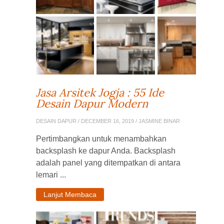
Jasa Arsitek Jogja : 55 Ide
Desain Dapur Modern
DESAIN DAPUR
/ DECEMBER 16, 2019 / JASMINE BINAR
Pertimbangkan untuk menambahkan
backsplash ke dapur Anda. Backsplash
adalah panel yang ditempatkan di antara
lemari ...
Lanjut Membaca