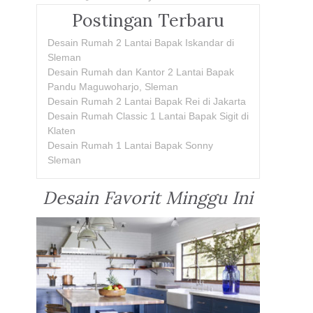
Postingan Terbaru
Desain Rumah 2 Lantai Bapak Iskandar di
Sleman
Desain Rumah dan Kantor 2 Lantai Bapak
Pandu Maguwoharjo, Sleman
Desain Rumah 2 Lantai Bapak Rei di Jakarta
Desain Rumah Classic 1 Lantai Bapak Sigit di
Klaten
Desain Rumah 1 Lantai Bapak Sonny
Sleman
Desain Favorit Minggu Ini