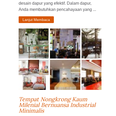
desain dapur yang efektif. Dalam dapur,
Anda membutuhkan pencahayaan yang ...
Lanjut Membaca
Tempat Nongkrong Kaum
Milenial Bernuansa Industrial
Minimalis