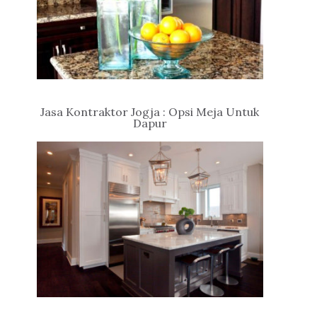
Jasa Kontraktor Jogja : Opsi Meja Untuk
Dapur