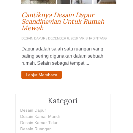
Cantiknya Desain Dapur
Scandinavian Untuk Rumah
Mewah
DESAIN DAPUR
/ DECEMBER 6, 2019 / ARISHA BINTANG
Dapur adalah salah satu ruangan yang
paling sering digunakan dalam sebuah
rumah. Selain sebagai tempat ...
Lanjut Membaca
Kategori
Desain Dapur
Desain Kamar Mandi
Desain Kamar Tidur
Desain Ruangan