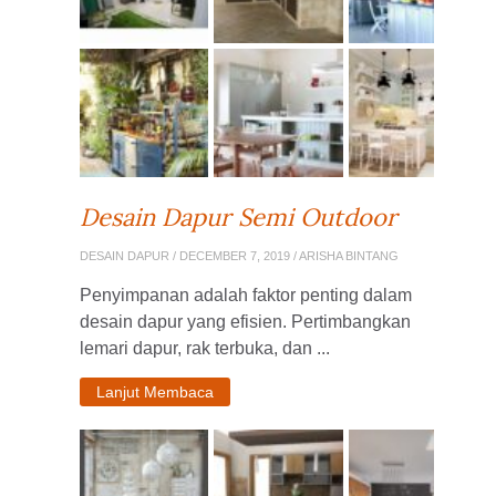
Desain Dapur Semi Outdoor
DESAIN DAPUR
/ DECEMBER 7, 2019 / ARISHA BINTANG
Penyimpanan adalah faktor penting dalam
desain dapur yang efisien. Pertimbangkan
lemari dapur, rak terbuka, dan ...
Lanjut Membaca