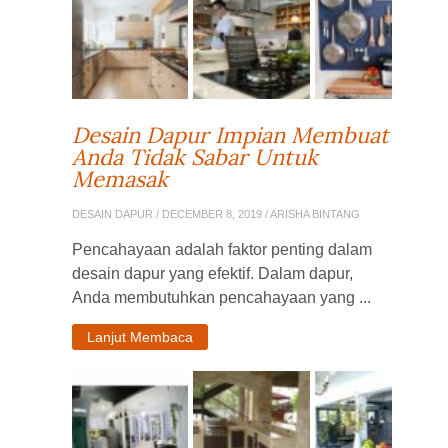
Desain Dapur Impian Membuat
Anda Tidak Sabar Untuk
Memasak
DESAIN DAPUR
/ DECEMBER 8, 2019 / ARISHA BINTANG
Pencahayaan adalah faktor penting dalam
desain dapur yang efektif. Dalam dapur,
Anda membutuhkan pencahayaan yang ...
Lanjut Membaca