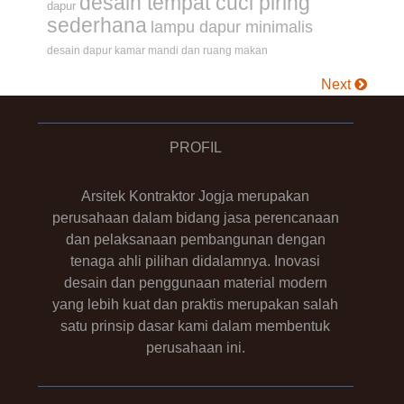
desain tempat cuci piring
dapur
sederhana
lampu dapur minimalis
desain dapur kamar mandi dan ruang makan
Next
PROFIL
Arsitek Kontraktor Jogja merupakan
perusahaan dalam bidang jasa perencanaan
dan pelaksanaan pembangunan dengan
tenaga ahli pilihan didalamnya. Inovasi
desain dan penggunaan material modern
yang lebih kuat dan praktis merupakan salah
satu prinsip dasar kami dalam membentuk
perusahaan ini.