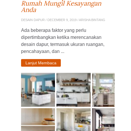
Rumah Mungil Kesayangan
Anda
DESAIN DAPUR
/ DECEMBER 9, 2019 / ARISHA BINTANG
Ada beberapa faktor yang perlu
dipertimbangkan ketika merencanakan
desain dapur, termasuk ukuran ruangan,
pencahayaan, dan ...
Lanjut Membaca