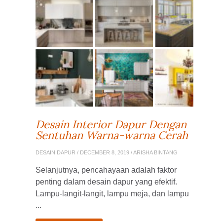
Desain Interior Dapur Dengan
Sentuhan Warna-warna Cerah
DESAIN DAPUR
/ DECEMBER 8, 2019 / ARISHA BINTANG
Selanjutnya, pencahayaan adalah faktor
penting dalam desain dapur yang efektif.
Lampu-langit-langit, lampu meja, dan lampu
...