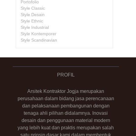
Portofolio
Style Classic
Style Desain
Style Ethnic
Style Industrial
Style Kontemporer
Style Scandinavian
PROFIL
Arsitek Kontraktor Jogja merupakan
perusahaan dalam bidang jasa perencanaan
dan pelaksanaan pembangunan dengan
tenaga ahli pilihan didalamnya. Inovasi
desain dan penggunaan material modern
yang lebih kuat dan praktis merupakan salah
satu prinsip dasar kami dalam membentuk