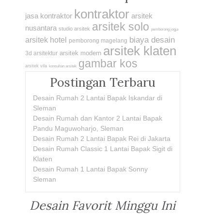
kontraktor
jasa kontraktor
arsitek
arsitek solo
nusantara
studio arsitek
pemborong jogja
biaya desain
arsitek hotel
pemborong magelang
arsitek klaten
arsitek modern
3d arsitektur
gambar kos
arsitek vila
konsultan arsitek
Postingan Terbaru
Desain Rumah 2 Lantai Bapak Iskandar di
Sleman
Desain Rumah dan Kantor 2 Lantai Bapak
Pandu Maguwoharjo, Sleman
Desain Rumah 2 Lantai Bapak Rei di Jakarta
Desain Rumah Classic 1 Lantai Bapak Sigit di
Klaten
Desain Rumah 1 Lantai Bapak Sonny
Sleman
Desain Favorit Minggu Ini